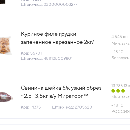
(189203) (КОД 49239) (0°С)
Штрих-код: 2300000003277
Куриное филе грудки
4 545
шт
запеченное нарезанное 2кг/
Мин. зака
пакет Смолевичи Бройлер
- 18 °С
Код: 55701
Беларусь (КОД 55701) (-18°С)
Беларусь
Штрих-код: 4811125009801
13 786.13
к
Свинина шейка б/к узкий обрез
~2,5 -3,5кг в/у Мираторг™
Мин. зака
Россия (ПУ) (КОД 14375) (-18°С)
- 18 °С
Код: 14375
Штрих-код: 2705620
РОССИЯ