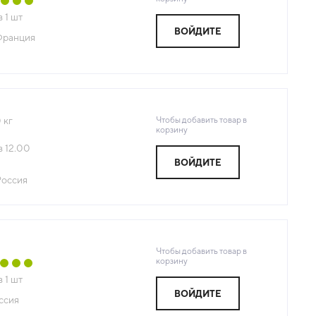
з
1
шт
ВОЙДИТЕ
Франция
Чтобы добавить товар в
0
кг
корзину
з
12.00
ВОЙДИТЕ
Россия
Чтобы добавить товар в
корзину
з
1
шт
ВОЙДИТЕ
ссия