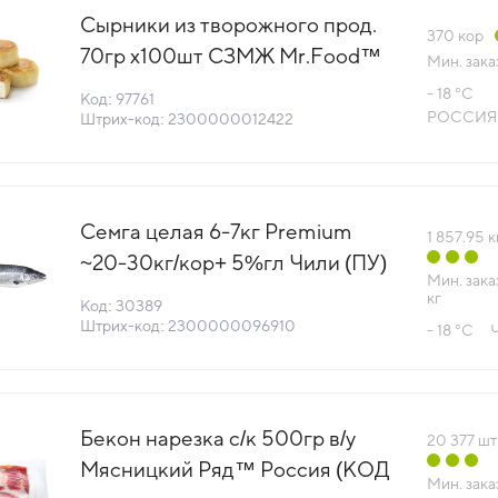
Сырники из творожного прод.
370
кор
70гр х100шт СЗМЖ Mr.Food™
Мин. зака
Корона-Фуд Россия (022807)
- 18 °С
Код: 97761
(КОД 97761) (-18°С)
РОССИЯ
Штрих-код: 2300000012422
Семга целая 6-7кг Premium
1 857.95
к
~20-30кг/кор+ 5%гл Чили (ПУ)
Мин. зака
(КОР) (КОД 30389) (-18°С)
кг
Код: 30389
Штрих-код: 2300000096910
- 18 °С
Бекон нарезка с/к 500гр в/у
20 377
шт
Мясницкий Ряд™ Россия (КОД
Мин. зака