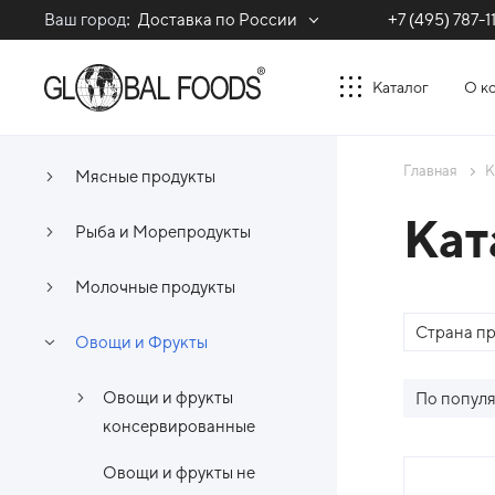
Ваш город:
Доставка по России
+7 (495) 787-1
Каталог
О к
Главная
К
Мясные продукты
Кат
Рыба и Морепродукты
Молочные продукты
Страна п
Овощи и Фрукты
Овощи и фрукты
По попул
консервированные
Спи
Овощи и фрукты не