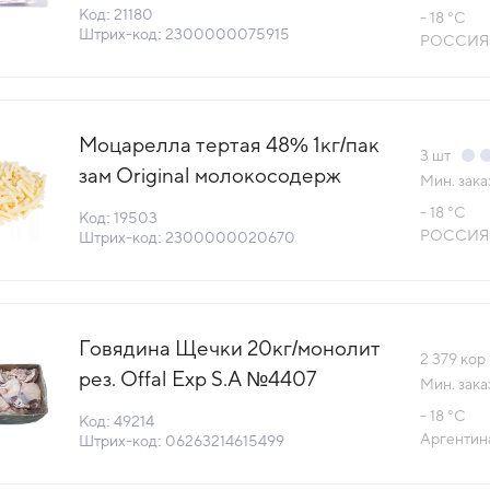
21180) (-18°С)
Код: 21180
- 18 °С
Штрих-код: 2300000075915
РОССИЯ
Моцарелла тертая 48% 1кг/пак
3
шт
зам Original молокосодерж
Мин. зака
СЗМЖ Alti™ Милкпро (КОД
- 18 °С
Код: 19503
19503) (-18°С)
РОССИЯ
Штрих-код: 2300000020670
Говядина Щечки 20кг/монолит
2 379
кор
рез. Offal Exp S.A №4407
Мин. зака
Аргентина (21.2) (КОД 49214)
- 18 °С
Код: 49214
(-18°С)
Аргентин
Штрих-код: 06263214615499