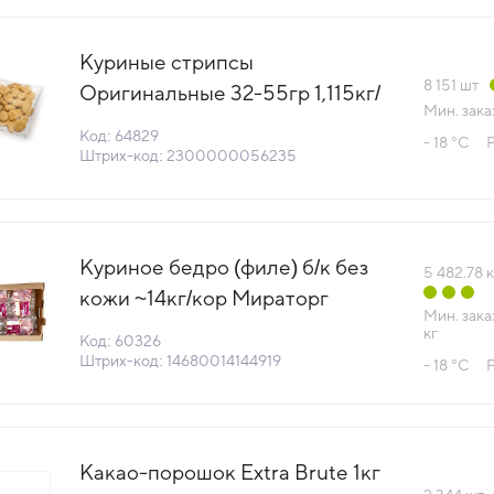
Куриные стрипсы
8 151
шт
Оригинальные 32-55гр 1,115кг/
Мин. зака
пакет Compass Foods™
Код: 64829
- 18 °С
(1010722680) (КОД 64829)
Штрих-код: 2300000056235
(-18°С)
Куриное бедро (филе) б/к без
5 482.78
к
кожи ~14кг/кор Мираторг
Мин. зака
Россия (КОР) (КОД 60326)
кг
Код: 60326
(-18°С)
Штрих-код: 14680014144919
- 18 °С
Какао-порошок Extra Brute 1кг