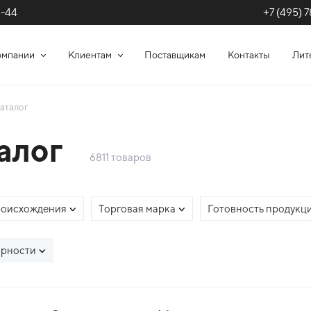
+7 (495) 7
1-44
омпании
Клиентам
Поставщикам
Контакты
Лит
аталог
алог
6811 товаров
роисхождения
Торговая марка
Готовность продукц
ярности
сок товаров каталог