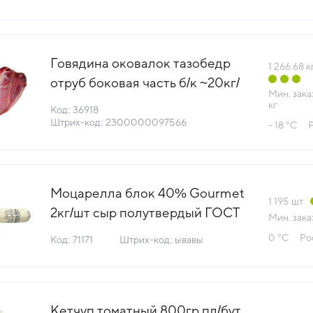
Говядина оковалок тазобедр
1 266.68
к
отруб боковая часть б/к ~20кг/
Мин. зака
кор ГОСТ Вариант Россия
кг
Код: 36918
(КОР) (КОД 36918) (-18°С)
Штрих-код: 2300000097566
- 18 °С
Моцарелла блок 40% Gourmet
1 195
шт
2кг/шт сыр полутвердый ГОСТ
Мин. зака
БЗМЖ Alti Россия (КОД 71171)
0 °С
Ро
Код: 71171
Штрих-код: ывавы
(0°С)
Кетчуп томатный 800гр пл/бут