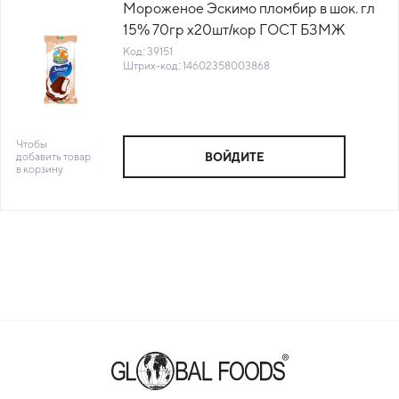
Мороженое Эскимо пломбир в шок. гл
15% 70гр х20шт/кор ГОСТ БЗМЖ
Коровка из Кореновки(КОР) (КОД
Код: 39151
Штрих-код: 14602358003868
39151) (-18°С)
Чтобы
добавить товар
ВОЙДИТЕ
в корзину