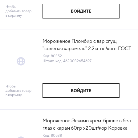
Чтобы
добавить товар
ВОЙДИТЕ
в корзину
Мороженое Пломбир с вар сгущ
"соленая карамель" 2.2кг пл/конт ГОСТ
БЗМЖ Филевское (ФК Транс)(КОД
Код: 80352
Штрих-код: 4620032654697
80352)(-18°С)
Чтобы
добавить товар
ВОЙДИТЕ
в корзину
Мороженое Эскимо крем-брюле в бел
глаз с карам 60гр х20шт/кор Коровка
из кореновки™ (КОР) (КОД 80538)
Код: 80538