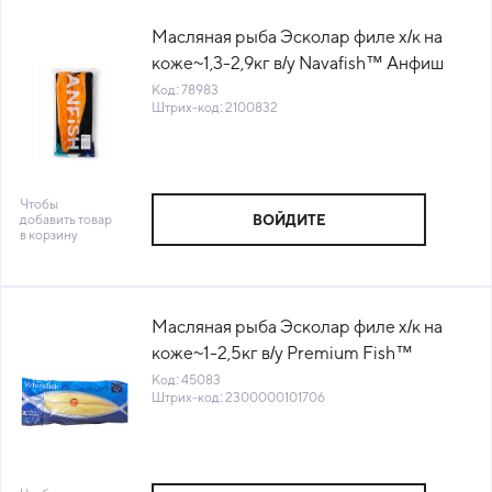
Масляная рыба Эсколар филе х/к на
коже~1,3-2,9кг в/у Navafish™ Анфиш
Россия (КОД 78983) (-18°С)
Код: 78983
Штрих-код: 2100832
Чтобы
добавить товар
ВОЙДИТЕ
в корзину
Масляная рыба Эсколар филе х/к на
коже~1-2,5кг в/у Premium Fish™
Севилия Россия (КОД 45083) (-18°С)
Код: 45083
Штрих-код: 2300000101706