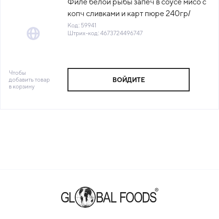
Филе белой рыбы запеч в соусе мисо с
копч сливками и карт пюре 240гр/
лоток Qummy™ Россия (КОД 59941)
Код: 59941
Штрих-код: 4673724496747
(-18°С)
Чтобы
добавить товар
ВОЙДИТЕ
в корзину