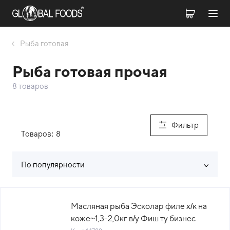
Рыба готовая
Рыба готовая прочая
8 товаров
Фильтр
Товаров:
8
По популярности
Список товаров каталога
Масляная рыба Эсколар филе х/к на
коже~1,3-2,0кг в/у Фиш ту бизнес