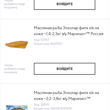
Чтобы
добавить товар
ВОЙДИТЕ
в корзину
Масляная рыба Эсколар филе х/к на
коже ~1,4-2,3кг в/у Маринист™ Россия
(ПУ) (КОД 53963) (-18°С)
Код: 53963
Штрих-код: 4660527
Чтобы
добавить товар
ВОЙДИТЕ
в корзину
Масляная рыба Эсколар филе х/к на
коже ~2,2-3,8кг в/у Маринист™
Лапанина М.С. Россия (КОД 38595)
Код: 38595
Штрих-код: 4660876139240