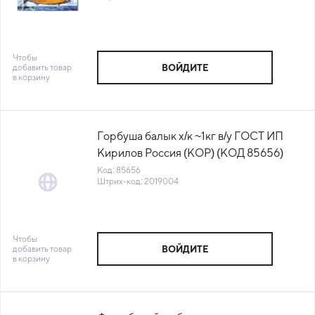
(-18°С)
Чтобы
добавить товар
ВОЙДИТЕ
в корзину
Горбуша балык х/к ~1кг в/у ГОСТ ИП
Кирилов Россия (КОР) (КОД 85656)
(0°С)
Код: 85656
Штрих-код: 2019004
Чтобы
добавить товар
ВОЙДИТЕ
в корзину