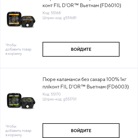
конт FIL D'OR™ Вьетнам (FD6010)
(КОД 55168) (-18°С)
Код: 55168
Штрих-код: g551681
Чтобы
добавить товар
ВОЙДИТЕ
в корзину
Пюре каламанси без сахара 100% 1кг
пл/конт FIL D'OR™ Вьетнам (FD6003)
(КОД 55170) (-18°С)
Код: 55170
Штрих-код: g551701
Чтобы
добавить товар
ВОЙДИТЕ
в корзину