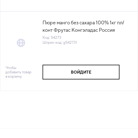
Пюре манго без сахара 100% 1кг пл/
конт Фрутас Конгэладас Россия
(500483) (КОД 54273) (-18°С)
Код: 54273
Штрих-код: g542731
Чтобы
добавить товар
ВОЙДИТЕ
в корзину