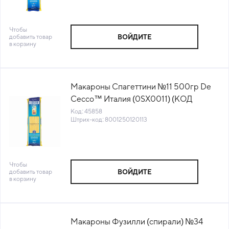
Чтобы
добавить товар
ВОЙДИТЕ
в корзину
Макароны Спагеттини №11 500гр De
Cecco™ Италия (0SX0011) (КОД
45858) (+18°С)
Код: 45858
Штрих-код: 8001250120113
Чтобы
добавить товар
ВОЙДИТЕ
в корзину
Макароны Фузилли (спирали) №34