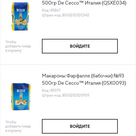
500гр De Cecco™ Италия (QSXE034)
(КОД 45867) (+18°С)
Код: 45867
Штрих-код: 8001250120342
Чтобы
добавить товар
ВОЙДИТЕ
в корзину
Макароны Фарфалле (бабочки) №93
500гр De Cecco™ Италия (0SX0093)
(КОД 45979) (+18°С)
Код: 45979
Штрих-код: 8001250120939
Чтобы
добавить товар
ВОЙДИТЕ
в корзину