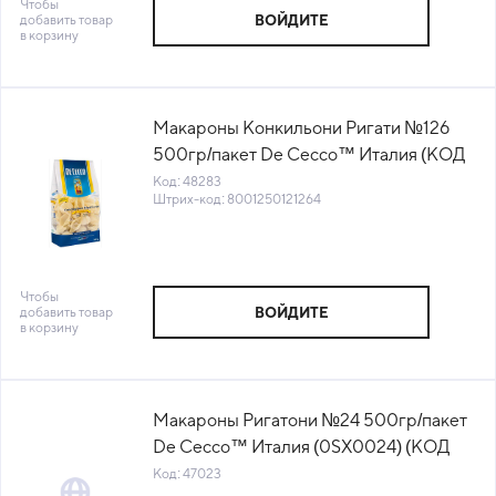
Чтобы
добавить товар
ВОЙДИТЕ
в корзину
Макароны Конкильони Ригати №126
500гр/пакет De Cecco™ Италия (КОД
48283) (+18°С)
Код: 48283
Штрих-код: 8001250121264
Чтобы
добавить товар
ВОЙДИТЕ
в корзину
Макароны Ригатони №24 500гр/пакет
De Cecco™ Италия (0SX0024) (КОД
47023) (+18°С)
Код: 47023