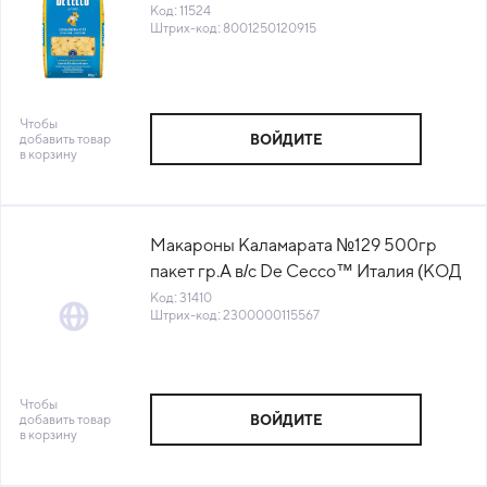
(+18°С)
Код: 11524
Штрих-код: 8001250120915
Чтобы
добавить товар
ВОЙДИТЕ
в корзину
Макароны Каламарата №129 500гр
пакет гр.А в/с De Cecco™ Италия (КОД
31410) (+18°С)
Код: 31410
Штрих-код: 2300000115567
Чтобы
добавить товар
ВОЙДИТЕ
в корзину