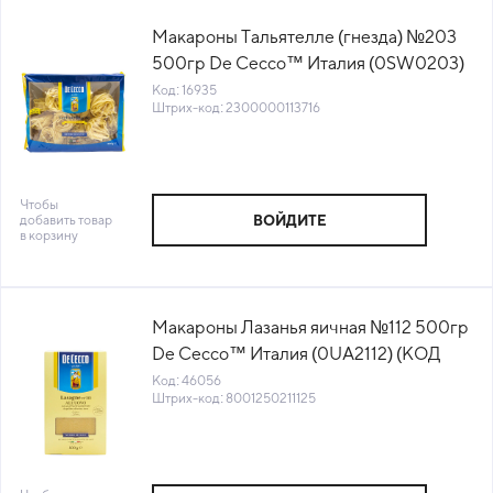
Макароны Тальятелле (гнезда) №203
500гр De Cecco™ Италия (0SW0203)
(КОД 16935) (+18°С)
Код: 16935
Штрих-код: 2300000113716
Чтобы
добавить товар
ВОЙДИТЕ
в корзину
Макароны Лазанья яичная №112 500гр
De Cecco™ Италия (0UA2112) (КОД
46056) (+18°С)
Код: 46056
Штрих-код: 8001250211125