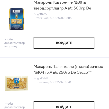
Макароны Казаречче №88 из
тверд.сорт.пш гр.А в/с 500гр De
Cecco™ Италия (0SXE088) (КОД
Код: 84753
Штрих-код: 8001250120885
84753) (+18°С)
Чтобы
добавить товар
ВОЙДИТЕ
в корзину
Макароны Тальятелле (гнезда) яичные
№104 гр.А в/с 250гр De Cecco™
Италия (0UN2104) (КОД 45741) (+18°С)
Код: 45741
Штрих-код: 8001250201041
Чтобы
добавить товар
ВОЙДИТЕ