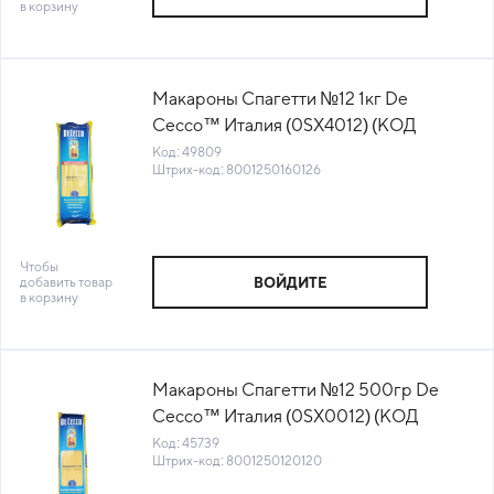
в корзину
Макароны Спагетти №12 1кг De
Cecco™ Италия (0SX4012) (КОД
49809) (+18°С)
Код: 49809
Штрих-код: 8001250160126
Чтобы
добавить товар
ВОЙДИТЕ
в корзину
Макароны Спагетти №12 500гр De
Cecco™ Италия (0SX0012) (КОД
45739) (+18°С)
Код: 45739
Штрих-код: 8001250120120