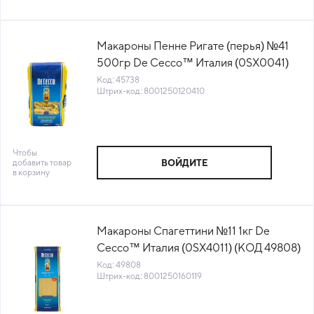
Макароны Пенне Ригате (перья) №41
500гр De Cecco™ Италия (0SX0041)
(КОД 45738) (+18°С)
Код: 45738
Штрих-код: 8001250120410
Чтобы
добавить товар
ВОЙДИТЕ
в корзину
Макароны Спагеттини №11 1кг De
Cecco™ Италия (0SX4011) (КОД 49808)
(+18°С)
Код: 49808
Штрих-код: 8001250160119