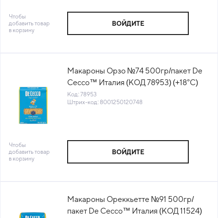
Чтобы
добавить товар
ВОЙДИТЕ
в корзину
Макароны Орзо №74 500гр/пакет De
Cecco™ Италия (КОД 78953) (+18°С)
Код: 78953
Штрих-код: 8001250120748
Чтобы
добавить товар
ВОЙДИТЕ
в корзину
Макароны Ореккьетте №91 500гр/
пакет De Cecco™ Италия (КОД 11524)