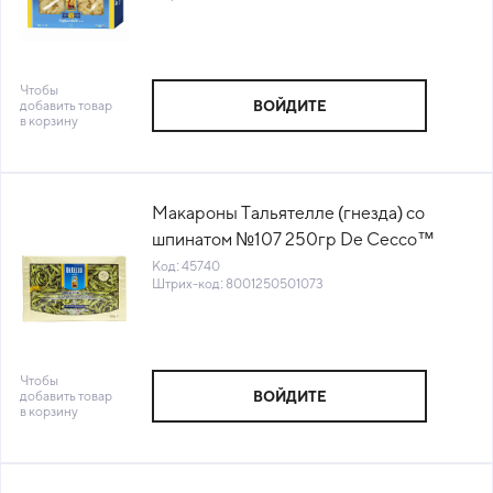
Чтобы
добавить товар
ВОЙДИТЕ
в корзину
Макароны Тальятелле (гнезда) со
шпинатом №107 250гр De Cecco™
Италия (0UN2107) (КОД 45740) (+18°С)
Код: 45740
Штрих-код: 8001250501073
Чтобы
добавить товар
ВОЙДИТЕ
в корзину