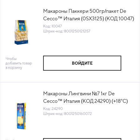
Макароны Паккери 500гр/пакет De
Cecco™ Италия (0SX3125) (КОД 10047)
(+18°С)
Код: 10047
Штрих-код: 8001250121257
Чтобы
добавить товар
ВОЙДИТЕ
в корзину
Макароны Лингвини №7 1кг De
Cecco™ Италия (КОД 24290) (+18°С)
Код: 24290
Штрих-код: 8001250160072