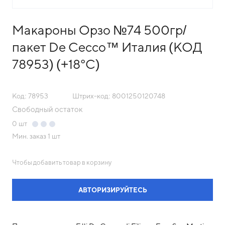
Макароны Орзо №74 500гр/
пакет De Cecco™ Италия (КОД
78953) (+18°С)
Код: 78953
Штрих-код: 8001250120748
Свободный остаток
0
шт
Мин. заказ
1 шт
Чтобы добавить товар в корзину
АВТОРИЗИРУЙТЕСЬ