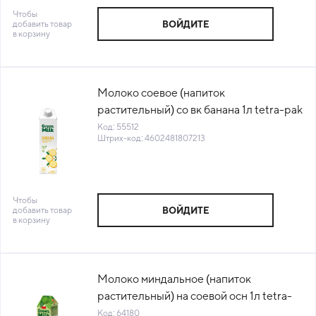
Чтобы
добавить товар
ВОЙДИТЕ
в корзину
Молоко соевое (напиток
растительный) со вк банана 1л tetra-pak
ГОСТ Green Milk™ Россия (КОД
Код: 55512
Штрих-код: 4602481807213
55512) (0°С)
Чтобы
добавить товар
ВОЙДИТЕ
в корзину
Молоко миндальное (напиток
растительный) на соевой осн 1л tetra-
pak Barista Green Milk™ (КОД 64180)
Код: 64180