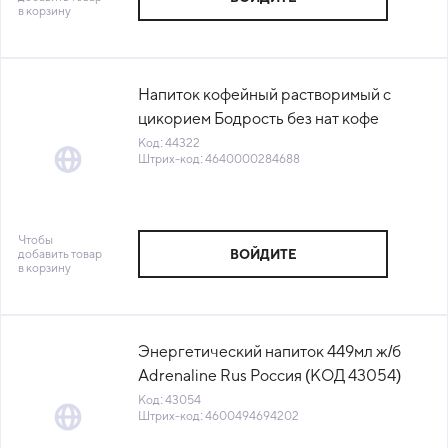
в корзину
Напиток кофейный растворимый с
цикорием Бодрость без нат кофе
100гр/пакет Красная волна (КОД
Код: 44322
Штрих-код: 4640000284688
44322) (+18°С)
Чтобы
добавить товар
ВОЙДИТЕ
в корзину
Энергетический напиток 449мл ж/б
Adrenaline Rus Россия (КОД 43054)
(+18°С)
Код: 43054
Штрих-код: 4600494694202