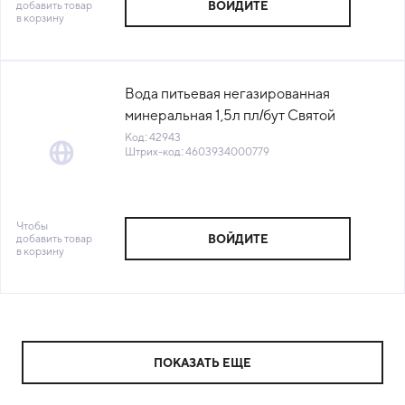
добавить товар
ВОЙДИТЕ
в корзину
Вода питьевая негазированная
минеральная 1,5л пл/бут Святой
источник Россия (КОД 42943) (+18°С)
Код: 42943
Штрих-код: 4603934000779
Чтобы
добавить товар
ВОЙДИТЕ
в корзину
ПОКАЗАТЬ ЕЩЕ