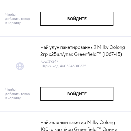
Чтобы
добавить товар
ВОЙДИТЕ
в корзину
Чай улун пакетированный Milky Oolong
2гр х25шт/упак Greenfield™ (1067-15)
(КОД 39247)(+18°С)
Код: 39247
Штрих-код: 4605246010675
Чтобы
добавить товар
ВОЙДИТЕ
в корзину
Чай зеленый пакетир Milky Oolong
100гр карт/кор Greenfield™ Орими