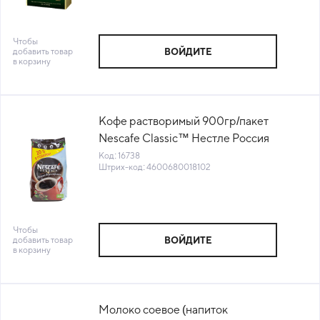
Чтобы
добавить товар
ВОЙДИТЕ
в корзину
Кофе растворимый 900гр/пакет
Nescafe Classic™ Нестле Россия
(123742) (КОД 16738) (+18°С)
Код: 16738
Штрих-код: 4600680018102
Чтобы
добавить товар
ВОЙДИТЕ
в корзину
Молоко соевое (напиток