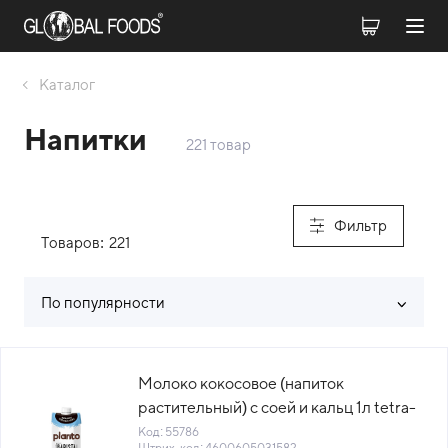
Каталог
Напитки
221 товар
Фильтр
Товаров:
221
По популярности
Список товаров каталога
Молоко кокосовое (напиток
растительный) с соей и кальц 1л tetra-
pak Planto Barista (195505) (КОД
Код: 55786
Штрих-код: 4600605031582