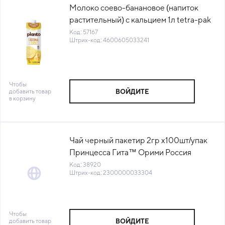
Молоко соево-банановое (напиток
растительный) с кальцием 1л tetra-pak
Planto™ (195503) (КОД 57167) (0°С)
Код: 57167
Штрих-код: 4600605033241
Чтобы
добавить товар
ВОЙДИТЕ
в корзину
Чай черный пакетир 2гр х100шт/упак
Принцесса Гита™ Орими Россия
(0249-16-1) (КОД 38920) (+18°С)
Код: 38920
Штрих-код: 2300000033304
Чтобы
добавить товар
ВОЙДИТЕ