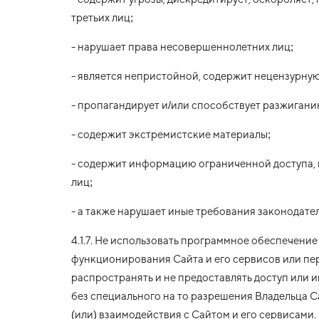
третьих лиц;
- нарушает права несовершеннолетних лиц;
- является непристойной, содержит нецензурную
- пропагандирует и/или способствует разжигани
- содержит экстремистские материалы;
- содержит информацию ограниченной доступа, 
лиц;
- а также нарушает иные требования законодате
4.1.7. Не использовать программное обеспечени
функционирования Сайта и его сервисов или перс
распространять и не предоставлять доступ или 
без специального на то разрешения Владельца 
(или) взаимодействия с Сайтом и его сервисами.