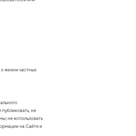
 о жизни частных
мального
 публиковать, не
мы; не использовать
ормации на Сайте и