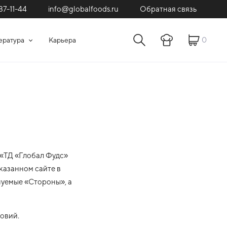
87-11-44
Обратная связь
info@globalfoods.ru
0
ература
Карьера
«ТД «Глобал Фудс»
казанном сайте в
нуемые «Стороны», а
овий.