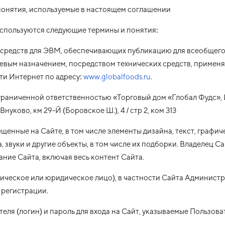
 понятия, используемые в настоящем соглашении
используются следующие термины и понятия:
 средств для ЭВМ, обеспечивающих публикацию для всеобщег
вым назначением, посредством технических средств, применя
ти Интернет по адресу:
www.globalfoods.ru
.
граниченной ответственностью «Торговый дом «Глобал Фудс», 
нуково, км 29-Й (Боровское Ш.), 4 / стр 2, ком 313
щенные на Сайте, в том числе элементы дизайна, текст, графи
 звуки и другие объекты, в том числе их подборки. Владелец С
ние Сайта, включая весь контент Сайта.
зическое или юридическое лицо), в частности Сайта Админис
 регистрации.
еля (логин) и пароль для входа на Сайт, указываемые Пользова