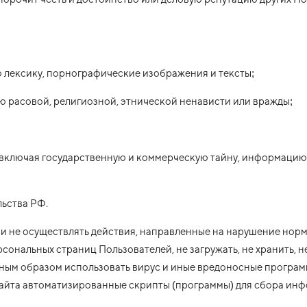
 лексику, порнографические изображения и тексты;
ю расовой, религиозной, этнической ненависти или вражды;
включая государственную и коммерческую тайну, информацию
льства РФ.
е и не осуществлять действия, направленные на нарушение нор
ональных страниц Пользователей, не загружать, не хранить, не
иным образом использовать вирус и иные вредоносные програм
Сайта автоматизированные скрипты (программы) для сбора инф