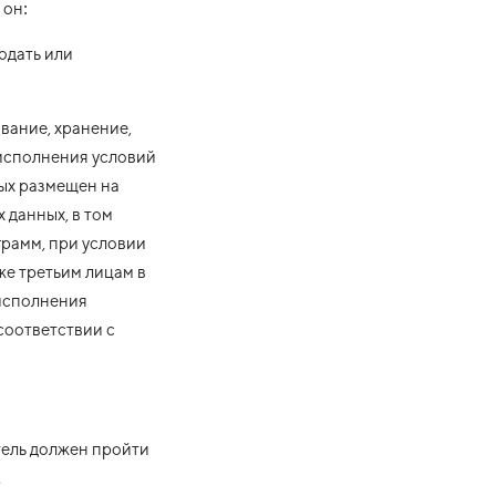
 он:
юдать или
вание, хранение,
 исполнения условий
ых размещен на
 данных, в том
грамм, при условии
же третьим лицам в
 исполнения
соответствии с
тель должен пройти
.