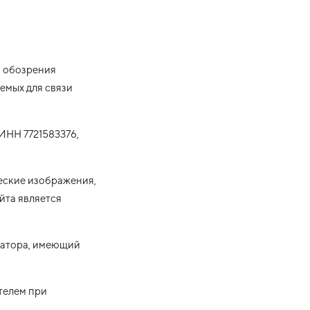
о обозрения
емых для связи
ИНН 7721583376,
ческие изображения,
айта является
тратора, имеющий
телем при