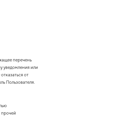
ржащее перечень
му уведомления или
 отказаться от
ль Пользователя.
елью
в прочей