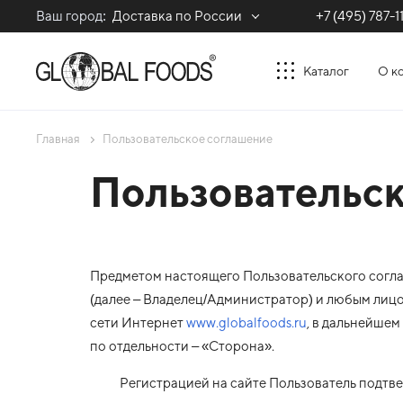
Ваш город:
Доставка по России
+7 (495) 787-1
Каталог
О к
Главная
Пользовательское соглашение
Пользовательс
Предметом настоящего Пользовательского согл
(далее – Владелец/Администратор) и любым лиц
сети Интернет
www.globalfoods.ru
, в дальнейше
по отдельности – «Сторона».
Регистрацией на сайте Пользователь подтверж