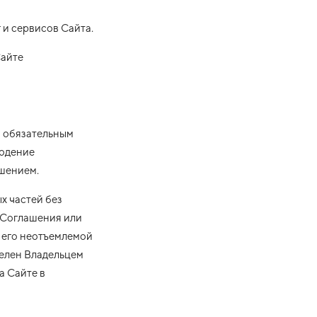
 и сервисов Сайта.
Сайте
м обязательным
людение
шением.
х частей без
 Соглашения или
 его неотъемлемой
делен Владельцем
а Сайте в