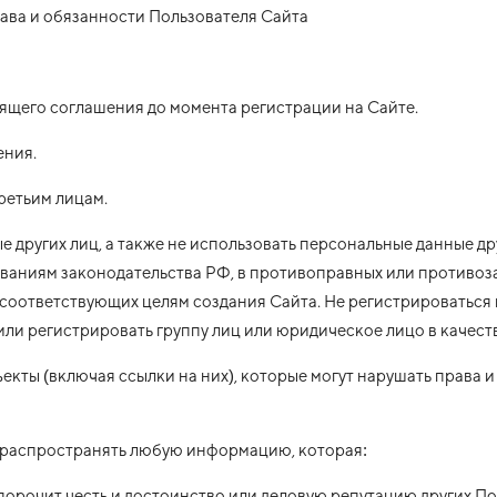
рава и обязанности Пользователя Сайта
оящего соглашения до момента регистрации на Сайте.
ения.
ретьим лицам.
ые других лиц, а также не использовать персональные данные д
ваниям законодательства РФ, в противоправных или противоза
 соответствующих целям создания Сайта. Не регистрироваться 
или регистрировать группу лиц или юридическое лицо в качест
екты (включая ссылки на них), которые могут нарушать права и
 не распространять любую информацию, которая:
 порочит честь и достоинство или деловую репутацию других П