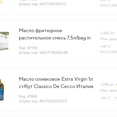
+18 °С
Gold Россия (КОД 47836)
Штрих-код: 4607138340013
РОССИЯ
(+18°С)
Масло фритюрное
2 682
шт
растительное смесь 7,5л/bag in
Мин. зака
box Вегафрай 05 Cargill Россия
+18 °С
Код: 47934
(КОД 47934) (+18°С)
РОССИЯ
Штрих-код: 14607138346548
Масло оливковое Extra Virgin 1л
1 288
шт
ст/бут Classico De Cecco Италия
Мин. зака
(SOL1001) (КОД 47845) (+18°С)
Код: 47845
+18 °С
Штрих-код: 8001250220011