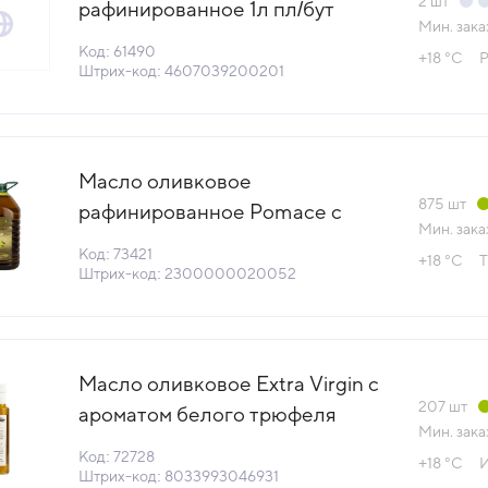
2
шт
рафинированное 1л пл/бут
Мин. зака
ГОСТ Южный полюс Россия
Код: 61490
+18 °С
Р
(КОД 61490) (+18°С)
Штрих-код: 4607039200201
Масло оливковое
875
шт
рафинированное Pomace с
Мин. зака
доб.нераф 5л пл/бут
Код: 73421
+18 °С
Т
OlioBosphorus™ Турция (КОД
Штрих-код: 2300000020052
73421) (+18°С)
Масло оливковое Extra Virgin с
207
шт
ароматом белого трюфеля
Мин. зака
нераф 250мл ст/бут Jimmy
Код: 72728
+18 °С
И
Tartufi (КОД 72728) (+18°С)
Штрих-код: 8033993046931