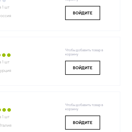
з
1
шт
ВОЙДИТЕ
оссия
Чтобы добавить товар в
корзину
з
1
шт
ВОЙДИТЕ
урция
Чтобы добавить товар в
корзину
з
1
шт
ВОЙДИТЕ
талия