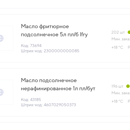
Масло фритюрное
202
шт
подсолнечное 5л пл/б Ifry
Мин. зака
Каргилл Россия (КОД 73694)
Код: 73694
+18 °С
Р
(+18°С)
Штрих-код: 2300000000085
Масло подсолнечное
196
шт
нерафинированное 1л пл/бут
Мин. зака
Кубаночка Гранд Стар Россия
Код: 43185
+18 °С
Р
(КОД 43185) (+18°С)
Штрих-код: 4607029050373