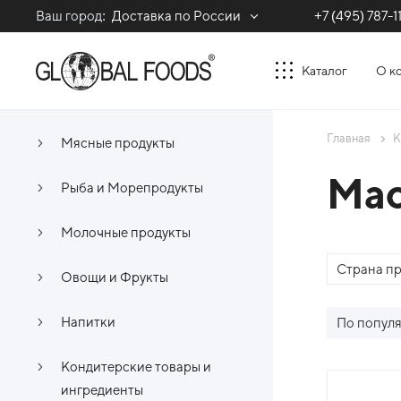
Ваш город:
Доставка по России
+7 (495) 787-1
Каталог
О к
Главная
К
Мясные продукты
Ма
Рыба и Морепродукты
Молочные продукты
Страна п
Овощи и Фрукты
Напитки
По попул
Кондитерские товары и
Спи
ингредиенты