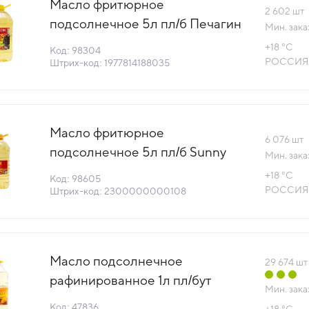
Масло фритюрное
2 602
шт
подсолнечное 5л пл/б Печагин
Мин. зака
Россия (КОД 98304) (+18°С)
+18 °С
Код: 98304
РОССИЯ
Штрих-код: 1977814188035
Масло фритюрное
6 076
шт
подсолнечное 5л пл/б Sunny
Мин. зака
Gold Россия (КОД 98605)
+18 °С
Код: 98605
(+18°С)
РОССИЯ
Штрих-код: 2300000000108
Масло подсолнечное
29 674
шт
рафинированное 1л пл/бут
Мин. зака
вымороженное 1сорт Sunny
Код: 47836