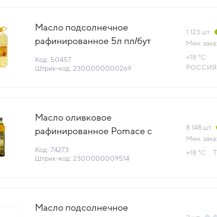
Масло подсолнечное
1 123
шт
рафинированное 5л пл/бут
Мин. зака
Sunny Gold Россия (КОД 50457)
+18 °С
Код: 50457
(+18°С)
РОССИЯ
Штрих-код: 2300000000269
Масло оливковое
8 148
шт
рафинированное Pomace с
Мин. зака
доб.нераф 1л пл/бут
Код: 74273
+18 °С
Т
OlioBosphorus™ Турция (КОД
Штрих-код: 2300000009514
74273) (+18°С)
Масло подсолнечное