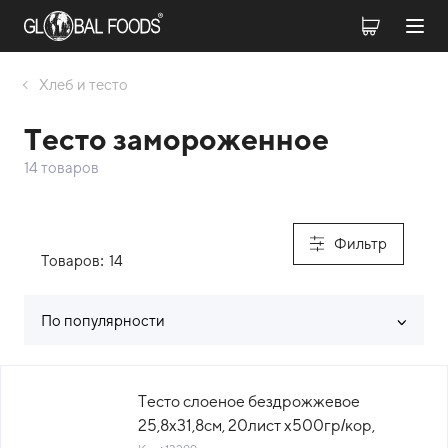
Хлеб и тесто
Тесто замороженное
14 товаров
Фильтр
Товаров:
14
По популярности
Список товаров каталога
Тесто слоеное бездрожжевое
25,8х31,8см, 20лист х500гр/кор,