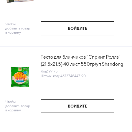
Чтобы
добавить товар
ВОЙДИТЕ
в корзину
Тесто для блинчиков "Спринг Роллз"
(21,5х21,5) 40 лист 550гр/уп Shandong
Huanfeng Китай (КОД 97175) (-18°С)
Код: 97175
Штрих-код: 4673748447190
Чтобы
добавить товар
ВОЙДИТЕ
в корзину