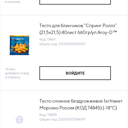
в корзину
Тесто для блинчиков "Спринг Роллз"
(21,5х21,5) 40лист 660гр/уп Aroy-D™
Таиланд (5185) (КОД 11469) (-18°С)
Код: 11469
Штрих-код: 2300000096101
Чтобы
добавить товар
ВОЙДИТЕ
в корзину
Тесто слоеное бездрожжевое 1кг/пакет
Морозко Россия (КОД 74845) (-18°С)
Код: 74845
Штрих-код: 2300000064919