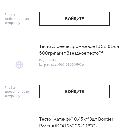
Чтобы
добавить товар
ВОЙДИТЕ
в корзину
Тесто слоеное дрожжевое 18,5х18,5см
500гр/пакет Звездное тесто™
Хлебный дом (КОД 38815)(-18°С)
Код: 38815
Штрих-код: 4601686005936
Чтобы
добавить товар
ВОЙДИТЕ
в корзину
Тесто "Катаифи" 0,45кг*8шт,Bontier,
Россия (КОД 96209) (-18°С)