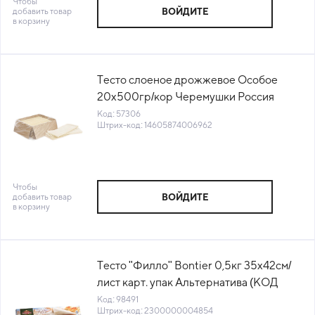
Чтобы
добавить товар
ВОЙДИТЕ
в корзину
Тесто слоеное дрожжевое Особое
20х500гр/кор Черемушки Россия
(5183) (КОР) (КОД 57306) (-18°С)
Код: 57306
Штрих-код: 14605874006962
Чтобы
добавить товар
ВОЙДИТЕ
в корзину
Тесто "Филло" Bontier 0,5кг 35х42см/
лист карт. упак Альтернатива (КОД
98491) (-18°С)
Код: 98491
Штрих-код: 2300000004854