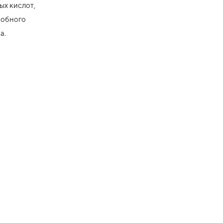
ых кислот,
робного
а.