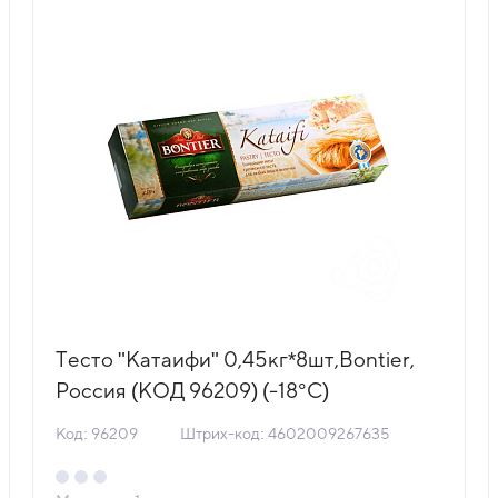
Тесто "Катаифи" 0,45кг*8шт,Bontier,
Россия (КОД 96209) (-18°С)
Код: 96209
Штрих-код: 4602009267635