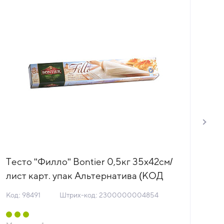
Тесто "Филло" Bontier 0,5кг 35х42см/
Те
лист карт. упак Альтернатива (КОД
~1
98491) (-18°С)
Ро
Код: 98491
Штрих-код: 2300000004854
Код