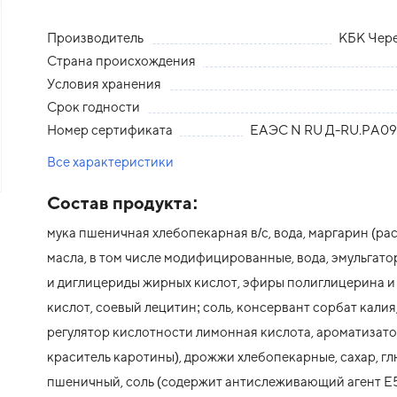
Производитель
КБК Чер
Страна происхождения
Условия хранения
Срок годности
Номер сертификата
ЕАЭС N RU Д-RU.PA09.
Все характеристики
Состав продукта:
мука пшеничная хлебопекарная в/с, вода, маргарин (ра
масла, в том числе модифицированные, вода, эмульгато
и диглицериды жирных кислот, эфиры полиглицерина 
кислот, cоевый лецитин; соль, консервант сорбат калия
регулятор кислотности лимонная кислота, ароматизато
краситель каротины), дрожжи хлебопекарные, сахар, г
пшеничный, соль (содержит антислеживающий агент Е5