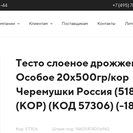
+7 (495) 7
1-44
омпании
Клиентам
Поставщикам
Контакты
Лит
Тесто слоеное дрожже
Особое 20х500гр/кор
Черемушки Россия (51
(КОР) (КОД 57306) (-1
Код: 57306
Штрих-код: 14605874006962