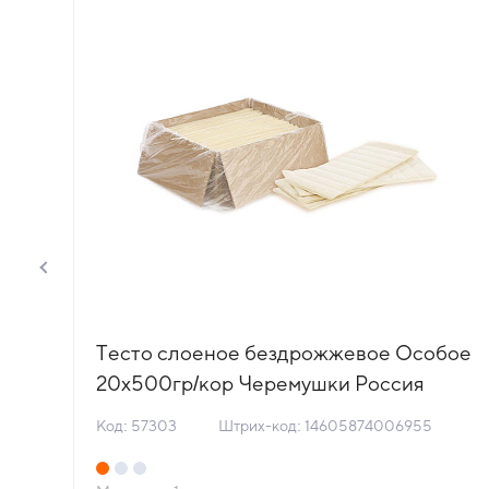
Тесто слоеное бездрожжевое Особое
20х500гр/кор Черемушки Россия
(5184) (КОР) (КОД 57303) (-18°С)
Код: 57303
Штрих-код: 14605874006955