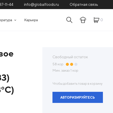
87-11-44
Обратная связь
info@globalfoods.ru
0
ература
Карьера
вое
Свободный остаток
58
кор
Мин. заказ
1 кор
83)
Чтобы добавить товар в корзину
8°С)
АВТОРИЗИРУЙТЕСЬ