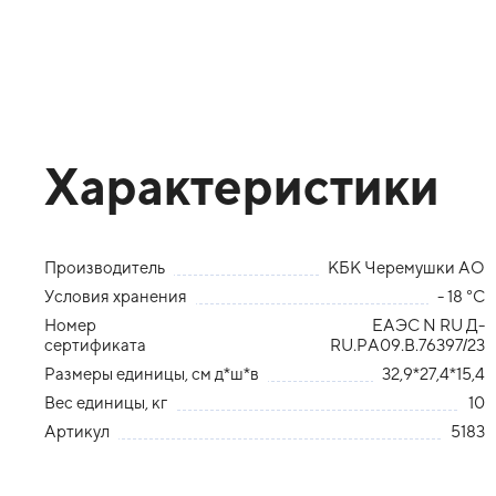
Характеристики
Производитель
КБК Черемушки АО
Условия хранения
- 18 °С
Номер
ЕАЭС N RU Д-
сертификата
RU.PA09.B.76397/23
Размеры единицы, см д*ш*в
32,9*27,4*15,4
Вес единицы, кг
10
Артикул
5183