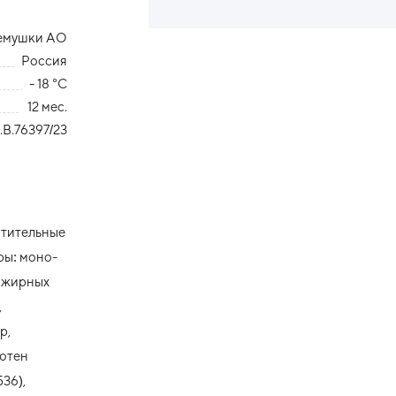
емушки АО
Россия
- 18 °С
12 мес.
B.76397/23
стительные
ры: моно-
и жирных
,
р,
лютен
36),