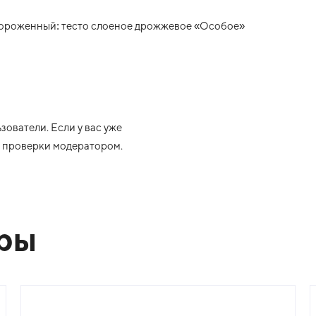
ороженный: тесто слоеное дрожжевое «Особое»
ователи. Если у вас уже
ле проверки модератором.
ары