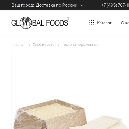
Ваш город:
Доставка по России
+7 (495) 787-1
Каталог
О к
Главная
Хлеб и тесто
Тесто замороженное