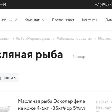
+7 (495) 7
1-44
омпании
Клиентам
Поставщикам
Контакты
Лит
аталог
Рыба и Морепродукты
Рыба свежемороженая
Масляна
ляная рыба
1 товар
ярности
сок товаров каталог
Масляная рыба Эсколар филе
0.00
кг
на коже 4-6кг ~35кг/кор 5%гл
Мин. зака
кг