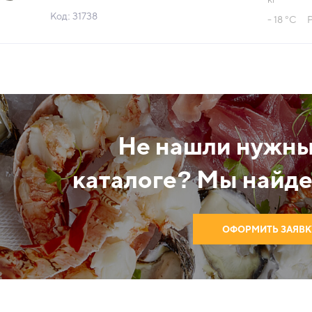
Айсберг Россия (КОР) (КОД
Код: 31738
- 18 °С
31738) (-18°С)
Не нашли нужны
каталоге? Мы найде
ОФОРМИТЬ ЗАЯВК