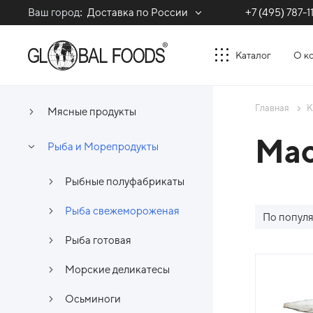
Ваш город:
Доставка по России
+7 (495) 787-1
Каталог
О к
Главная
К
Мясные продукты
Мас
Рыба и Морепродукты
Рыбные полуфабрикаты
Рыба свежемороженая
По попул
Рыба готовая
Спи
Морские деликатесы
Осьминоги