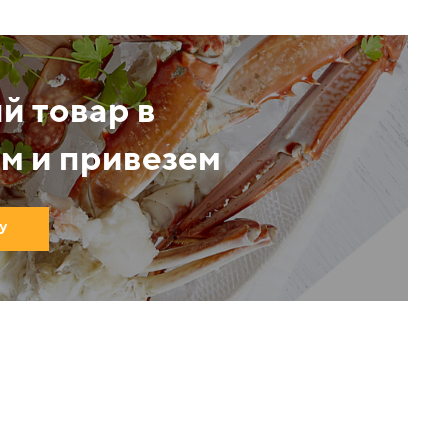
й товар в
м и привезем
У