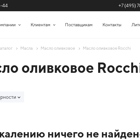
+7 (495) 7
1-44
омпании
Клиентам
Поставщикам
Контакты
Лит
аталог
Масла
Масло оливковое
Масло оливковое Rocchi
ло оливковое Rocch
ярности
сок товаров каталог
жалению ничего не найден