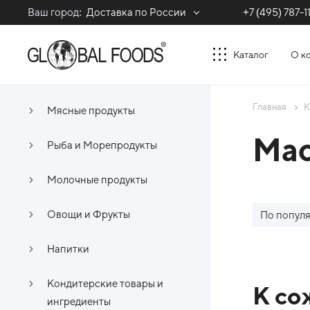
Ваш город:
Доставка по России
+7 (495) 787-1
Каталог
О к
Главная
К
Мясные продукты
Мас
Рыба и Морепродукты
Молочные продукты
Овощи и Фрукты
По попул
Напитки
Кондитерские товары и
Спи
К со
ингредиенты