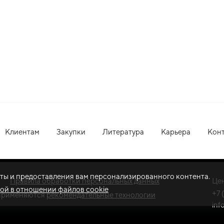
Клиентам
Закупки
Литература
Карьера
Кон
оты и предоставления вам персонализированного контента.
Правила обработки персональных данных
Це
ой в отношении файлов cookie
+7 
применяются
рекомендательные технологии
inf