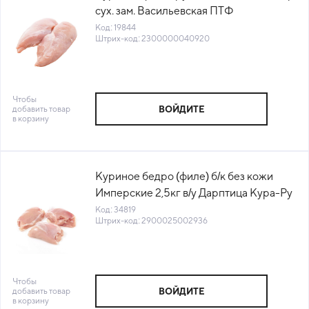
сух. зам. Васильевская ПТФ
Россия(1011348712) (КОР) (КОД 19844)
Код: 19844
Штрих-код: 2300000040920
(-18°С)
Чтобы
добавить товар
ВОЙДИТЕ
в корзину
Куриное бедро (филе) б/к без кожи
Имперские 2,5кг в/у Дарптица Кура-Ру
Россия (КОД 34819) (-18°С)
Код: 34819
Штрих-код: 2900025002936
Чтобы
добавить товар
ВОЙДИТЕ
в корзину