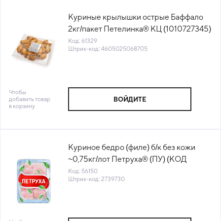
Куриные крылышки острые Баффало
2кг/пакет Петелинка® КЦ (1010727345)
(КОД 61329) (-18°С)
Код: 61329
Штрих-код: 4605025068705
Чтобы
добавить товар
ВОЙДИТЕ
в корзину
Куриное бедро (филе) б/к без кожи
~0,75кг/лот Петруха® (ПУ) (КОД
56150) (-18°С)
Код: 56150
Штрих-код: 2739730