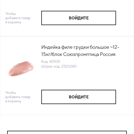
Чтобы
добавить товар
ВОЙДИТЕ
в корзину
Индейка филе грудки большое ~12-
15кг/блок Союзпромптица Россия
(КОР) (КОД 40935) (-18°С)
Код: 40935
Штрих-код: 2520280
Чтобы
добавить товар
ВОЙДИТЕ
в корзину