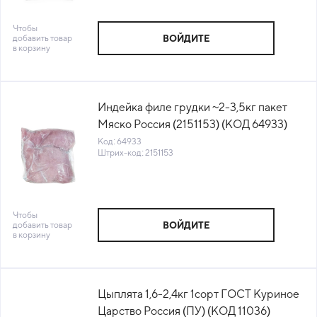
Чтобы
добавить товар
ВОЙДИТЕ
в корзину
Индейка филе грудки ~2-3,5кг пакет
Мяско Россия (2151153) (КОД 64933)
(-18°С)
Код: 64933
Штрих-код: 2151153
Чтобы
добавить товар
ВОЙДИТЕ
в корзину
Цыплята 1,6-2,4кг 1сорт ГОСТ Куриное
Царство Россия (ПУ) (КОД 11036)