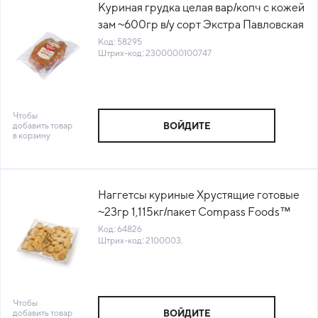
Куриная грудка целая вар/копч с кожей
зам ~600гр в/у сорт Экстра Павловская
курочка™ Россия (КОД 58295)(-18°С)
Код: 58295
Штрих-код: 2300000100747
Чтобы
добавить товар
ВОЙДИТЕ
в корзину
Наггетсы куриные Хрустящие готовые
~23гр 1,115кг/пакет Compass Foods™
(1010722480)(КОД 64826) (-18°С)
Код: 64826
Штрих-код: 2100003.
Чтобы
добавить товар
ВОЙДИТЕ