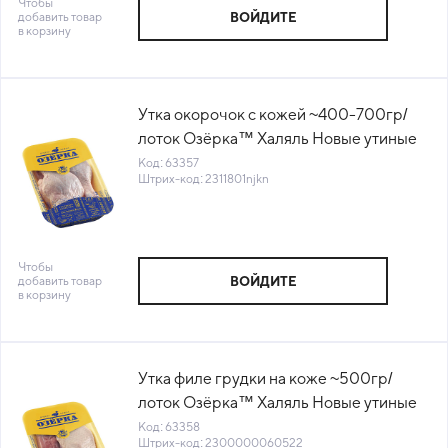
Чтобы
добавить товар
ВОЙДИТЕ
в корзину
Утка окорочок с кожей ~400-700гр/
лоток Озёрка™ Халяль Новые утиные
фермы (4999) (КОД 63357) (-18°С)
Код: 63357
Штрих-код: 2311801njkn
Чтобы
добавить товар
ВОЙДИТЕ
в корзину
Утка филе грудки на коже ~500гр/
лоток Озёрка™ Халяль Новые утиные
фермы (4694) (КОД 63358) (-18°С)
Код: 63358
Штрих-код: 2300000060522