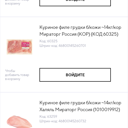
в корзину
Куриное филе грудки б/кожи ~14кг/кор
Мираторг Россия (КОР) (КОД 60325)
(-18°С)
Код: 60325
Штрих-код: 46800145260701
Чтобы
добавить товар
ВОЙДИТЕ
в корзину
Куриное филе грудки б/кожи ~14кг/кор
Халяль Мираторг Россия (1010019912)
(КОР) (КОД 63259) (-18°С)
Код: 63259
Штрих-код: 46800145260732