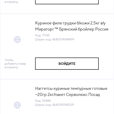
в корзину
Куриное филе грудки б/кожи 2,5кг в/у
Мираторг™ Брянский бройлер Россия
(КОД 77145) (-18°С)
Код: 77145
Штрих-код: 4680014144899
Чтобы
добавить товар
ВОЙДИТЕ
в корзину
Наггетсы куриные темпурные готовые
~20гр 2кг/пакет Серволюкс Посад
Россия (КОД 39486) (-18°С)
Код: 39486
Штрих-код: 4640195945319