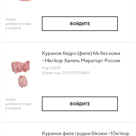
Чтобы
добавить товар
ВОЙДИТЕ
в корзину
Куриное бедро (филе) б/к без кожи
~14кг/кор Халяль Мираторг Россия
(1010022323) (КОР) (КОД 63269)
Код: 63269
Штрих-код: 2300000112863
(-18°С)
Чтобы
добавить товар
ВОЙДИТЕ
в корзину
Куриное филе грудки б/кожи ~10кг/кор