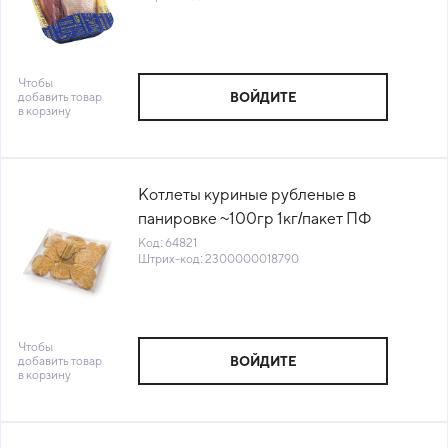
Чтобы
добавить товар
ВОЙДИТЕ
в корзину
Котлеты куриные рубленые в
панировке ~100гр 1кг/пакет ПФ
Compass Foods (1010723680) (КОД
Код: 64821
Штрих-код: 2300000018790
64821) (-18°С)
Чтобы
добавить товар
ВОЙДИТЕ
в корзину