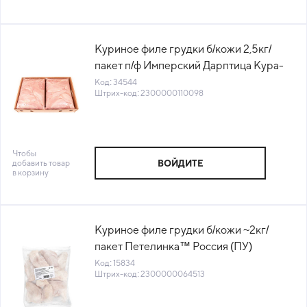
Куриное филе грудки б/кожи 2,5кг/
пакет п/ф Имперский Дарптица Кура-
Ру Россия (КОД 34544) (-18°С)
Код: 34544
Штрих-код: 2300000110098
Чтобы
добавить товар
ВОЙДИТЕ
в корзину
Куриное филе грудки б/кожи ~2кг/
пакет Петелинка™ Россия (ПУ)
(1010265512) (КОД 15834) (-18°С)
Код: 15834
Штрих-код: 2300000064513