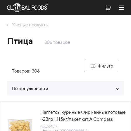
Мясные продукты
Птица
306 товаров
Фильтр
Товаров:
306
По популярности
Список товаров каталога
Наггетсы куриные Фирменные готовые
~23гр 1,115кг/пакет кат.А Compass
Foods™ (1010720180) (КОД 64817)
Код: 64817
Штрих-код: 2300000044812