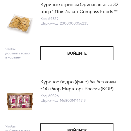
Куриные стрипсы Оригинальные 32-
55гр 1,115кг/пакет Compass Foods™
(1010722680) (КОД 64829) (-18°С)
Код: 64829
Штрих-код: 2300000056235
Чтобы
добавить товар
ВОЙДИТЕ
в корзину
Куриное бедро (филе) б/к без кожи
~14кг/кор Мираторг Россия (КОР)
(КОД 60326) (-18°С)
Код: 60326
Штрих-код: 14680014144919
Чтобы
добавить товар
ВОЙДИТЕ