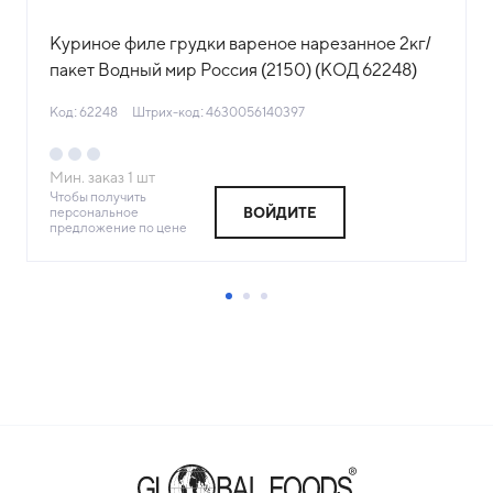
Куриное филе грудки вареное нарезанное 2кг/
пакет Водный мир Россия (2150) (КОД 62248)
(-18°С)
Код: 62248
Штрих-код: 4630056140397
Мин. заказ
1
шт
Чтобы получить
персональное
ВОЙДИТЕ
предложение по цене