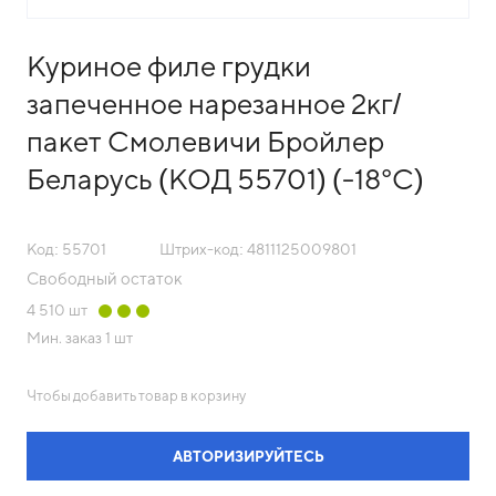
Куриное филе грудки
запеченное нарезанное 2кг/
пакет Смолевичи Бройлер
Беларусь (КОД 55701) (-18°С)
Код: 55701
Штрих-код: 4811125009801
Свободный остаток
4 510
шт
Мин. заказ
1 шт
Чтобы добавить товар в корзину
АВТОРИЗИРУЙТЕСЬ