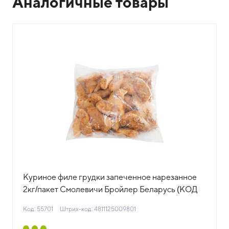
Аналогичные товары
Куриное филе грудки запеченное нарезанное
2кг/пакет Смолевичи Бройлер Беларусь (КОД
55701) (-18°С)
Код: 55701
Штрих-код: 4811125009801