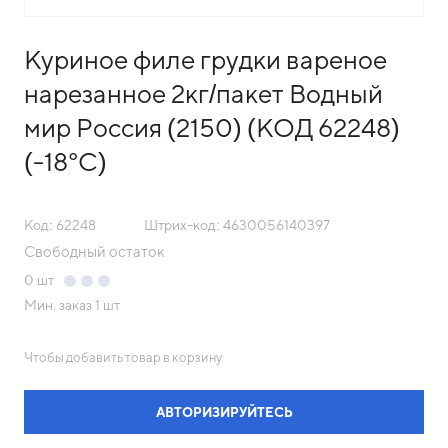
Куриное филе грудки вареное
нарезанное 2кг/пакет Водный
мир Россия (2150) (КОД 62248)
(-18°С)
Код: 62248
Штрих-код: 4630056140397
Свободный остаток
0
шт
Мин. заказ
1 шт
Чтобы добавить товар в корзину
АВТОРИЗИРУЙТЕСЬ