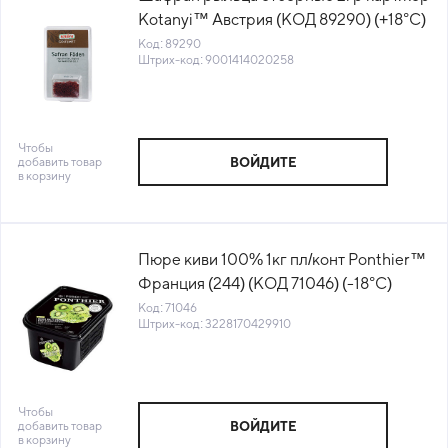
Kotanyi™ Австрия (КОД 89290) (+18°С)
Код: 89290
Штрих-код: 9001414020258
Чтобы
добавить товар
ВОЙДИТЕ
в корзину
Пюре киви 100% 1кг пл/конт Ponthier™
Франция (244) (КОД 71046) (-18°С)
Код: 71046
Штрих-код: 3228170429910
Чтобы
добавить товар
ВОЙДИТЕ
в корзину