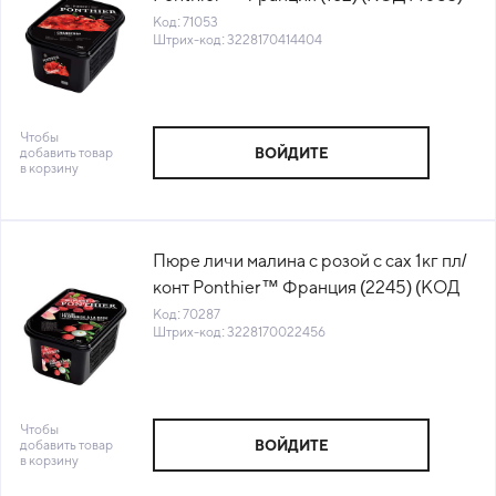
(-18°С)
Код: 71053
Штрих-код: 3228170414404
Чтобы
добавить товар
ВОЙДИТЕ
в корзину
Пюре личи малина с розой с сах 1кг пл/
конт Ponthier™ Франция (2245) (КОД
70287) (-18°С)
Код: 70287
Штрих-код: 3228170022456
Чтобы
добавить товар
ВОЙДИТЕ
в корзину