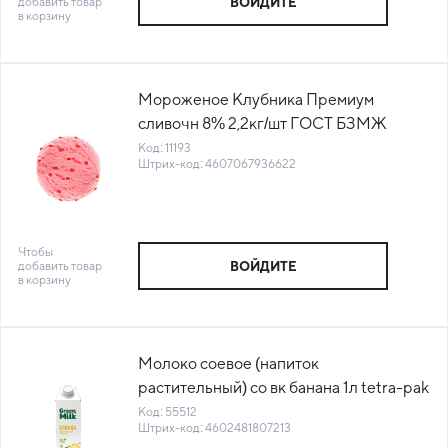
добавить товар
ВОЙДИТЕ
в корзину
Мороженое Клубника Премиум
сливочн 8% 2,2кг/шт ГОСТ БЗМЖ
Айсберри (ВМ-1845) (ПУ) (КОД11193)
Код: 11193
Штрих-код: 4607067936622
(-18°С)
Чтобы
добавить товар
ВОЙДИТЕ
в корзину
Молоко соевое (напиток
растительный) со вк банана 1л tetra-pak
ГОСТ Green Milk™ Россия (КОД
Код: 55512
Штрих-код: 4602481807213
55512) (0°С)