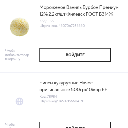
Мороженое Ваниль Бурбон Премиум
12% 2,2кг/шт Филевск ГОСТ БЗМЖ
Айсберри (ВМ-1846) (ПУ) (КОД 11192)
Код: 11192
Штрих-код: 4607067936660
(-18°С)
Чтобы
добавить товар
ВОЙДИТЕ
в корзину
Чипсы кукурузные Начос
оригинальные 500грх10/кор EF
Snacks™ Евро Фудс Россия (КОР) (КОД
Код: 78984
Штрих-код: 14607156604170
78984) (+18°С)
Чтобы