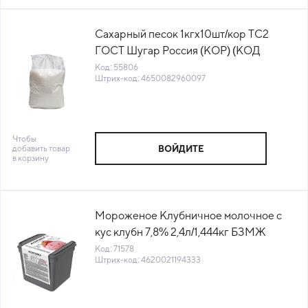
Сахарный песок 1кгх10шт/кор ТС2
ГОСТ Шугар Россия (КОР) (КОД
55806) (+18°С)
Код: 55806
Штрих-код: 4650082960097
Чтобы
добавить товар
ВОЙДИТЕ
в корзину
Мороженое Клубничное молочное с
кус клубн 7,8% 2,4л/1,444кг БЗМЖ
Monterra Фронери Рус (КОД 71578)
Код: 71578
Штрих-код: 4620021194333
(-18°С)