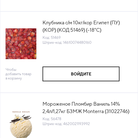
Клубника с/м 10кг/кор Египет (ПУ)
(КОР) (КОД 51469) (-18°С)
Код: 51469
Штрих-код: 14610074480160
Чтобы
добавить товар
ВОЙДИТЕ
в корзину
Мороженое Пломбир Ваниль 14%
2,4л/1,27кг БЗМЖ Monterra (31022746)
(КОД 56478) (-18°С)
Код: 56478
Штрих-код: 4620021193992