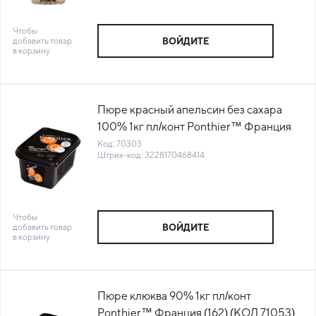
Чтобы
добавить товар
ВОЙДИТЕ
в корзину
Пюре красный апельсин без сахара
100% 1кг пл/конт Ponthier™ Франция
(422) (КОД 70303) (-18°С)
Код: 70303
Штрих-код: 3228170468414
Чтобы
добавить товар
ВОЙДИТЕ
в корзину
Пюре клюква 90% 1кг пл/конт
Ponthier™ Франция (162) (КОД 71053)