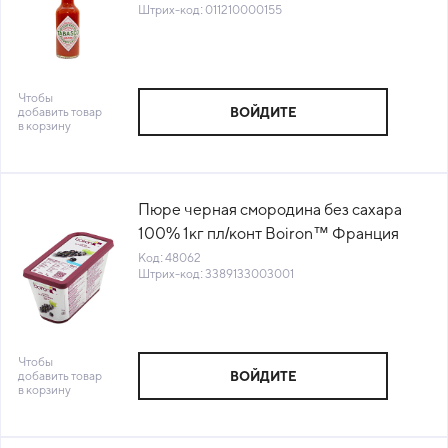
Штрих-код: 011210000155
Чтобы
добавить товар
ВОЙДИТЕ
в корзину
Пюре черная смородина без сахара
100% 1кг пл/конт Boiron™ Франция
(арт. ACAOC6) (КОД 48062) (-18°С)
Код: 48062
Штрих-код: 3389133003001
Чтобы
добавить товар
ВОЙДИТЕ
в корзину