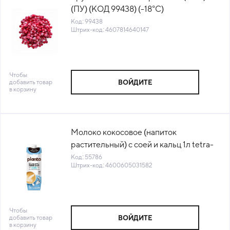
(ПУ) (КОД 99438) (-18°С)
Код: 99438
Штрих-код: 4607814640147
Чтобы
добавить товар
ВОЙДИТЕ
в корзину
Молоко кокосовое (напиток
растительный) с соей и кальц 1л tetra-
pak Planto Barista (195505) (КОД
Код: 55786
Штрих-код: 4600605031582
55786) (0°C)
Чтобы
добавить товар
ВОЙДИТЕ
в корзину