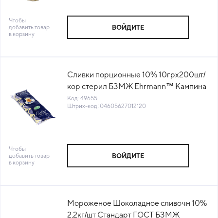
Чтобы
добавить товар
ВОЙДИТЕ
в корзину
Сливки порционные 10% 10грх200шт/
кор стерил БЗМЖ Ehrmann™ Кампина
Россия (ПУ) (КОР) (КОД 49655) (0°С)
Код: 49655
Штрих-код: 04605627012120
Чтобы
добавить товар
ВОЙДИТЕ
в корзину
Мороженое Шоколадное сливочн 10%
2,2кг/шт Стандарт ГОСТ БЗМЖ