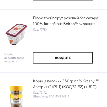
Пюре грейпфрут розовый без сахара
100% 1кг пл/конт Boiron™ Франция
(арт. 531) (КОД 97710) (-18°С)
Код: 97710
Чтобы
добавить товар
ВОЙДИТЕ
в корзину
Корица палочки 350гр пл/б Kotanyi™
Австрия (249111) (КОД 72192) (+18°С)
Код: 72192
Штрих-код: 9001414224915