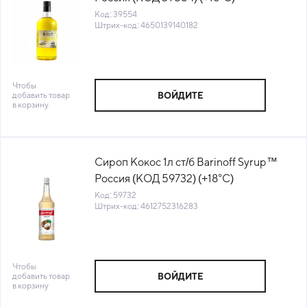
Код: 39554
Штрих-код: 4650139140182
Чтобы
добавить товар
ВОЙДИТЕ
в корзину
Сироп Кокос 1л ст/б Barinoff Syrup™
Россия (КОД 59732) (+18°С)
Код: 59732
Штрих-код: 4612752316283
Чтобы
добавить товар
ВОЙДИТЕ
в корзину