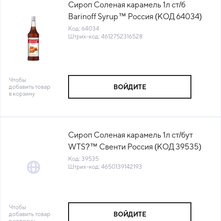
Сироп Соленая карамель 1л ст/б
Barinoff Syrup™ Россия (КОД 64034)
(+18°С)
Код: 64034
Штрих-код: 4612752316528
Чтобы
добавить товар
ВОЙДИТЕ
в корзину
Сироп Соленая карамель 1л ст/бут
WTS?™ Свенти Россия (КОД 39535)
(+18°С)
Код: 39535
Штрих-код: 4650139142193
Чтобы
добавить товар
ВОЙДИТЕ
в корзину