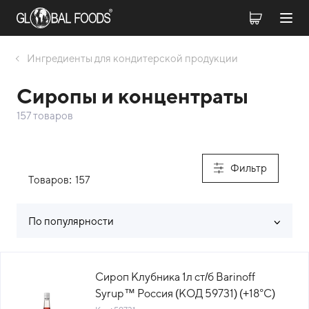
Ингредиенты для кондитерской продукции
Сиропы и концентраты
157 товаров
Фильтр
Товаров:
157
По популярности
Список товаров каталога
Сироп Клубника 1л ст/б Barinoff
Syrup™ Россия (КОД 59731) (+18°С)