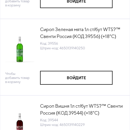
добавить товар
ВОЙДИТЕ
в корзину
Сироп Зеленая мята 1л ст/бут WTS?™
Свенти Россия (КОД 39556) (+18°С)
Код: 39556
Штрих-код: 4650139140250
Чтобы
добавить товар
ВОЙДИТЕ
в корзину
Сироп Вишня 1л ст/бут WTS?™ Свенти
Россия (КОД 39544) (+18°С)
Код: 39544
Штрих-код: 4650139140229