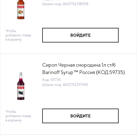
Штрих-код: 4612752318928
Чтобы
добавить товар
ВОЙДИТЕ
в корзину
Сироп Черная смородина 1л ст/б
Barinoff Syrup™ Россия (КОД 59735)
(+18°С)
Код: 59735
Штрих-код: 4612752317945
Чтобы
добавить товар
ВОЙДИТЕ
в корзину