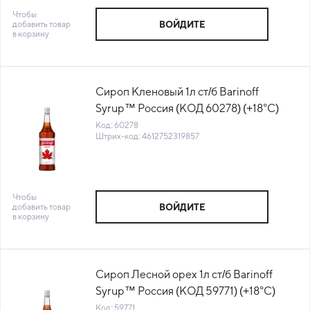
Чтобы
добавить товар
ВОЙДИТЕ
в корзину
Сироп Кленовый 1л ст/б Barinoff
Syrup™ Россия (КОД 60278) (+18°С)
Код: 60278
Штрих-код: 4612752319857
Чтобы
добавить товар
ВОЙДИТЕ
в корзину
Сироп Лесной орех 1л ст/б Barinoff
Syrup™ Россия (КОД 59771) (+18°С)
Код: 59771