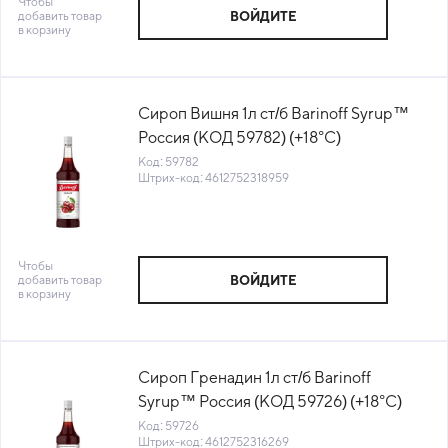
Чтобы
добавить товар
ВОЙДИТЕ
в корзину
Сироп Вишня 1л ст/б Barinoff Syrup™
Россия (КОД 59782) (+18°С)
Код: 59782
Штрих-код: 4612752318959
Чтобы
добавить товар
ВОЙДИТЕ
в корзину
Сироп Гренадин 1л ст/б Barinoff
Syrup™ Россия (КОД 59726) (+18°С)
Код: 59726
Штрих-код: 4612752316269