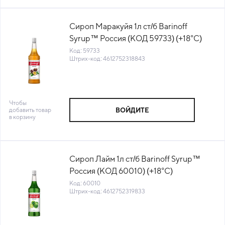
Сироп Маракуйя 1л ст/б Barinoff
Syrup™ Россия (КОД 59733) (+18°С)
Код: 59733
Штрих-код: 4612752318843
Чтобы
добавить товар
ВОЙДИТЕ
в корзину
Сироп Лайм 1л ст/б Barinoff Syrup™
Россия (КОД 60010) (+18°С)
Код: 60010
Штрих-код: 4612752319833