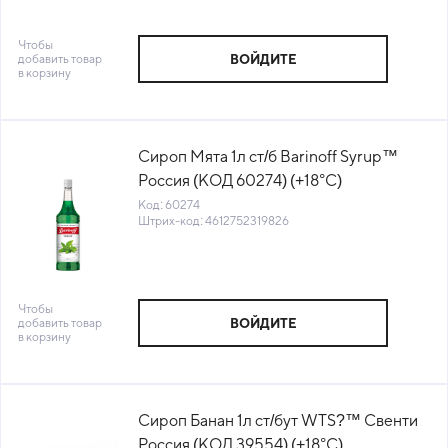
Чтобы
добавить товар
ВОЙДИТЕ
в корзину
Сироп Мята 1л ст/б Barinoff Syrup™
Россия (КОД 60274) (+18°С)
Код: 60274
Штрих-код: 4612752319826
Чтобы
добавить товар
ВОЙДИТЕ
в корзину
Сироп Банан 1л ст/бут WTS?™ Свенти
Россия (КОД 39554) (+18°С)