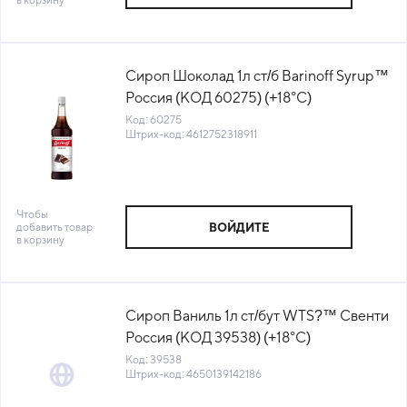
Сироп Шоколад 1л ст/б Barinoff Syrup™
Россия (КОД 60275) (+18°С)
Код: 60275
Штрих-код: 4612752318911
Чтобы
добавить товар
ВОЙДИТЕ
в корзину
Сироп Ваниль 1л ст/бут WTS?™ Свенти
Россия (КОД 39538) (+18°С)
Код: 39538
Штрих-код: 4650139142186