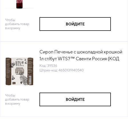
Чтобы
добавить товар
ВОЙДИТЕ
в корзину
Сироп Печенье с шоколадной крошкой
1л ст/бут WTS?™ Свенти Россия (КОД
39536) (+18°С)
Код: 39536
Штрих-код: 4650139140540
Чтобы
добавить товар
ВОЙДИТЕ
в корзину