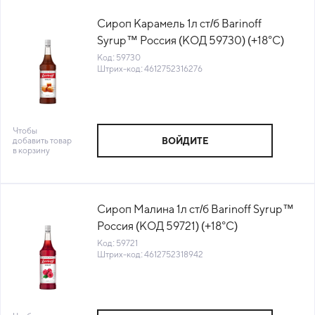
Сироп Карамель 1л ст/б Barinoff
Syrup™ Россия (КОД 59730) (+18°С)
Код: 59730
Штрих-код: 4612752316276
Чтобы
добавить товар
ВОЙДИТЕ
в корзину
Сироп Малина 1л ст/б Barinoff Syrup™
Россия (КОД 59721) (+18°С)
Код: 59721
Штрих-код: 4612752318942