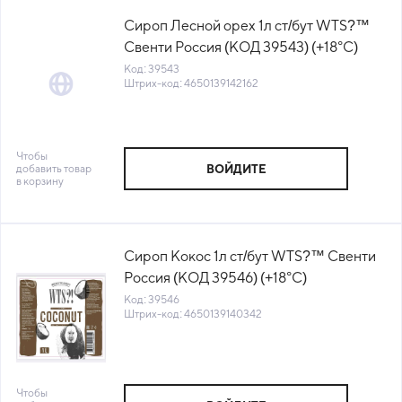
Сироп Лесной орех 1л ст/бут WTS?™
Свенти Россия (КОД 39543) (+18°С)
Код: 39543
Штрих-код: 4650139142162
Чтобы
добавить товар
ВОЙДИТЕ
в корзину
Сироп Кокос 1л ст/бут WTS?™ Свенти
Россия (КОД 39546) (+18°С)
Код: 39546
Штрих-код: 4650139140342
Чтобы