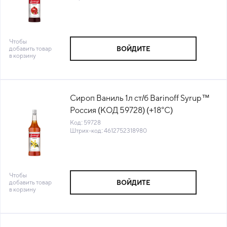
Чтобы
добавить товар
ВОЙДИТЕ
в корзину
Сироп Ваниль 1л ст/б Barinoff Syrup™
Россия (КОД 59728) (+18°С)
Код: 59728
Штрих-код: 4612752318980
Чтобы
добавить товар
ВОЙДИТЕ
в корзину