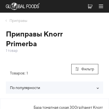
Приправы
Приправы Knorr
Primerba
1 товар
Фильтр
Товаров:
1
По популярности
Список товаров каталога
База томатная сухая 300гр/пакет Knorr