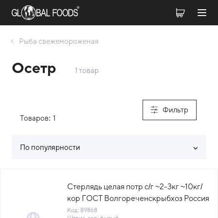
Рыба свежемороженая
Осетр
1 товар
Фильтр
Товаров:
1
По популярности
Список товаров каталога
Стерлядь целая потр с/г ~2-3кг ~10кг/
кор ГОСТ Волгореченскрыбхоз Россия
(КОР) (КОД 89868) (-18°С)
Код: 89868
Штрих-код: фывыф