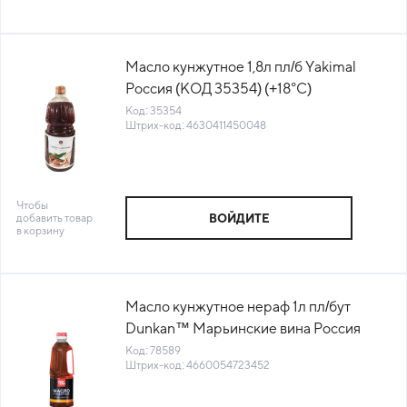
Масло кунжутное 1,8л пл/б Yakimal
Россия (КОД 35354) (+18°С)
Код: 35354
Штрих-код: 4630411450048
Чтобы
добавить товар
ВОЙДИТЕ
в корзину
Масло кунжутное нераф 1л пл/бут
Dunkan™ Марьинские вина Россия
(КОД 78589) (+18°С)
Код: 78589
Штрих-код: 4660054723452