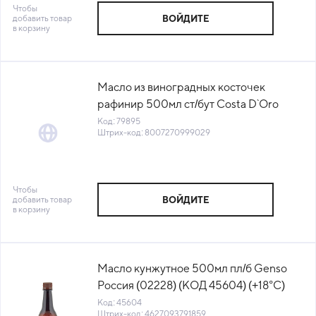
Чтобы
добавить товар
ВОЙДИТЕ
в корзину
Масло из виноградных косточек
рафинир 500мл ст/бут Costa D`Oro
Италия (КОД 79895) (+18°С)
Код: 79895
Штрих-код: 8007270999029
Чтобы
добавить товар
ВОЙДИТЕ
в корзину
Масло кунжутное 500мл пл/б Genso
Россия (02228) (КОД 45604) (+18°С)
Код: 45604
Штрих-код: 4627093791859