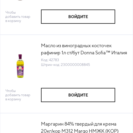
Чтобы
добавить товар
ВОЙДИТЕ
в корзину
Масло из виноградных косточек
рафинир 1л ст/бут Donna Sofia™ Италия
(VV1471) (КОД 42783) (+18°С)
Код: 42783
Штрих-код: 2300000008845
Чтобы
добавить товар
ВОЙДИТЕ
в корзину
Маргарин 84% твердый для крема
20кг/кор M312 Margo НМЖК (КОР)