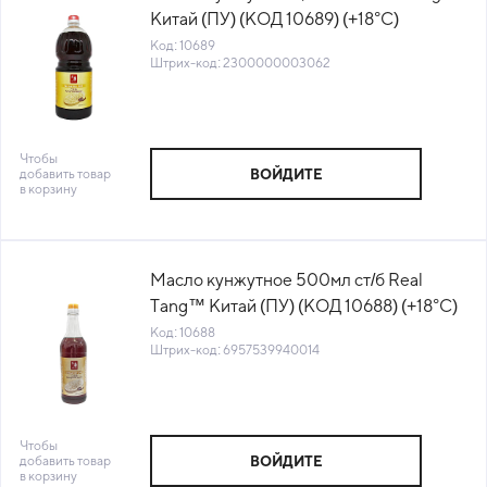
Китай (ПУ) (КОД 10689) (+18°С)
Код: 10689
Штрих-код: 2300000003062
Чтобы
добавить товар
ВОЙДИТЕ
в корзину
Масло кунжутное 500мл ст/б Real
Tang™ Китай (ПУ) (КОД 10688) (+18°С)
Код: 10688
Штрих-код: 6957539940014
Чтобы
добавить товар
ВОЙДИТЕ
в корзину