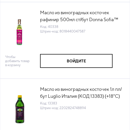
Масло из виноградных косточек
рафинир 500мл ст/бут Donna Sofia™
Италия (VV132) (КОД 40338) (+18°С)
Код: 40338
Штрих-код: 8018440047587
Чтобы
добавить товар
ВОЙДИТЕ
в корзину
Масло из виноградных косточек 1л пл/
бут Luglio Италия (КОД 13383) (+18°С)
Код: 13383
Штрих-код: 2202824748894