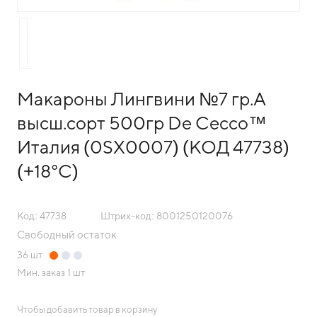
Макароны Лингвини №7 гр.А
высш.сорт 500гр De Cecco™
Италия (0SX0007) (КОД 47738)
(+18°С)
Код: 47738
Штрих-код: 8001250120076
Свободный остаток
36
шт
Мин. заказ
1 шт
Чтобы добавить товар в корзину