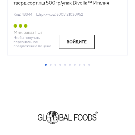
тверд.сорт.пш 500гр/упак Divella™ Италия
(КОД 43344) (+18°С)
Код: 43344
Штрих-код: 8005121030952
Мин. заказ
1
шт
Чтобы получить
персональное
ВОЙДИТЕ
предложение по цене