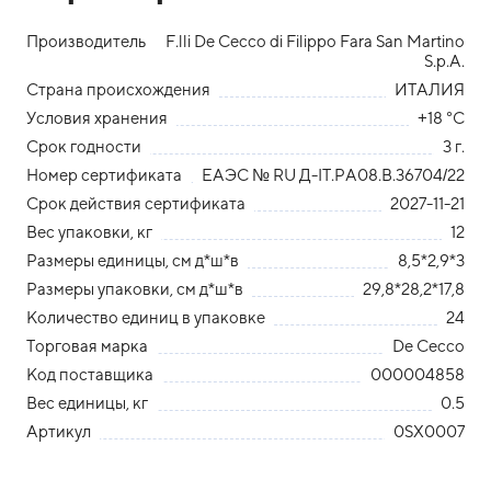
Производитель
F.lli De Cecco di Filippo Fara San Martino
S.p.A.
Страна происхождения
ИТАЛИЯ
Условия хранения
+18 °С
Срок годности
3 г.
Номер сертификата
ЕАЭС № RU Д-IТ.РА08.В.36704/22
Срок действия сертификата
2027-11-21
Вес упаковки, кг
12
Размеры единицы, см д*ш*в
8,5*2,9*3
Размеры упаковки, см д*ш*в
29,8*28,2*17,8
Количество единиц в упаковке
24
Торговая марка
De Cecco
Код поставщика
000004858
Вес единицы, кг
0.5
Артикул
0SX0007