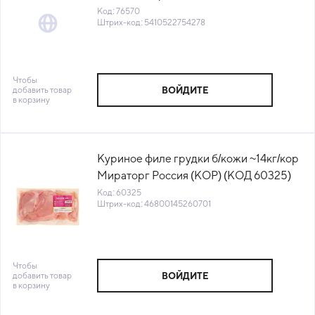
RT-89B) (НМ) (КОД 76570) (+18°С)
Код: 76570
Штрих-код: 5410522754278
Чтобы
добавить товар
ВОЙДИТЕ
в корзину
Куриное филе грудки б/кожи ~14кг/кор
Мираторг Россия (КОР) (КОД 60325)
(-18°С)
Код: 60325
Штрих-код: 46800145260701
Чтобы
добавить товар
ВОЙДИТЕ
в корзину