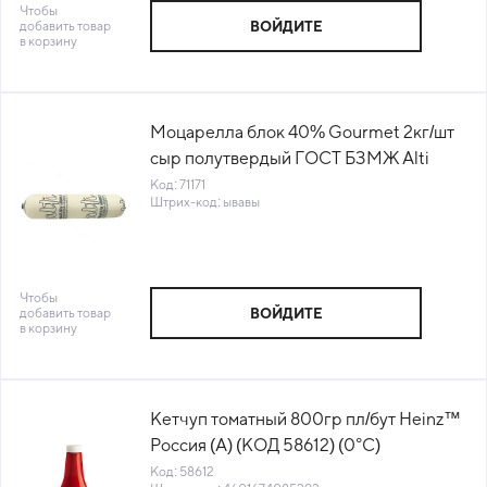
Чтобы
добавить товар
ВОЙДИТЕ
в корзину
Моцарелла блок 40% Gourmet 2кг/шт
сыр полутвердый ГОСТ БЗМЖ Alti
Россия (КОД 71171) (0°С)
Код: 71171
Штрих-код: ывавы
Чтобы
добавить товар
ВОЙДИТЕ
в корзину
Кетчуп томатный 800гр пл/бут Heinz™
Россия (А) (КОД 58612) (0°С)
Код: 58612