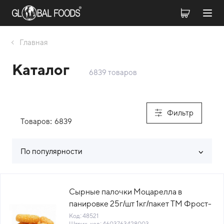
Главная
Каталог
6839 товаров
Фильтр
Товаров:
6839
По популярности
Список товаров каталога
Сырные палочки Моцарелла в
панировке 25г/шт 1кг/пакет ТМ Фрост-
А Россия (КОД 48521) (-18°С)
Код: 48521
Штрих-код: 4603763428003