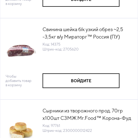
в корзину
Свинина шейка б/к узкий обрез ~2,5
-3,5кг в/у Мираторг™ Россия (ПУ)
(КОД 14375) (-18°С)
Код: 14375
Штрих-код: 2705620
Чтобы
добавить товар
ВОЙДИТЕ
в корзину
Сырники из творожного прод. 70гр
х100шт СЗМЖ Mr.Food™ Корона-Фуд
Россия (022807) (КОД 97761) (-18°С)
Код: 97761
Штрих-код: 2300000012422