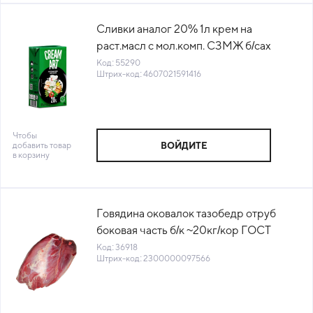
Сливки аналог 20% 1л крем на
раст.масл с мол.комп. СЗМЖ б/сах
Cream Art Россия (КОД 55290) (0°С)
Код: 55290
Штрих-код: 4607021591416
Чтобы
добавить товар
ВОЙДИТЕ
в корзину
Говядина оковалок тазобедр отруб
боковая часть б/к ~20кг/кор ГОСТ
Вариант Россия (КОР) (КОД 36918)
Код: 36918
Штрих-код: 2300000097566
(-18°С)