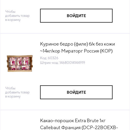
Чтобы
добавить товар
ВОЙДИТЕ
в корзину
Куриное бедро (филе) б/к без кожи
~14кг/кор Мираторг Россия (КОР)
(КОД 60326) (-18°С)
Код: 60326
Штрих-код: 14680014144919
Чтобы
добавить товар
ВОЙДИТЕ
в корзину
Какао-порошок Extra Brute 1кг
Callebaut Франция (DCP-22BOEXB-