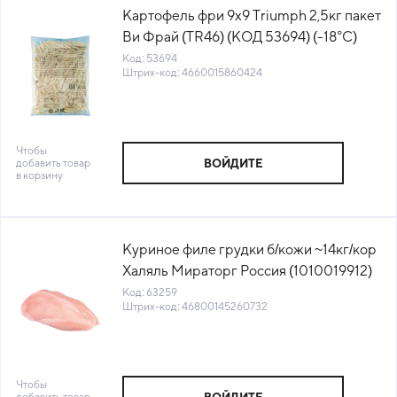
Картофель фри 9х9 Triumph 2,5кг пакет
Ви Фрай (TR46) (КОД 53694) (-18°С)
Код: 53694
Штрих-код: 4660015860424
Чтобы
добавить товар
ВОЙДИТЕ
в корзину
Куриное филе грудки б/кожи ~14кг/кор
Халяль Мираторг Россия (1010019912)
(КОР) (КОД 63259) (-18°С)
Код: 63259
Штрих-код: 46800145260732
Чтобы
добавить товар