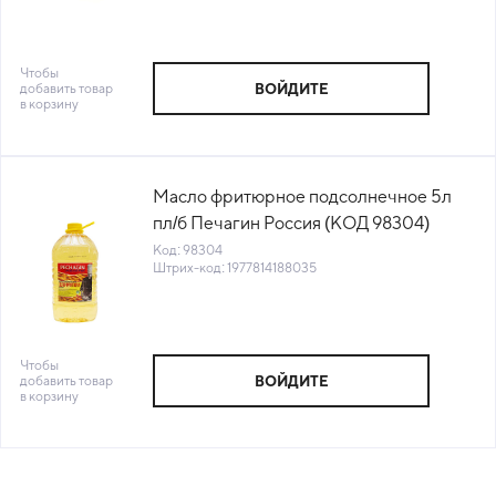
Чтобы
добавить товар
ВОЙДИТЕ
в корзину
Масло фритюрное подсолнечное 5л
пл/б Печагин Россия (КОД 98304)
(+18°С)
Код: 98304
Штрих-код: 1977814188035
Чтобы
добавить товар
ВОЙДИТЕ
в корзину