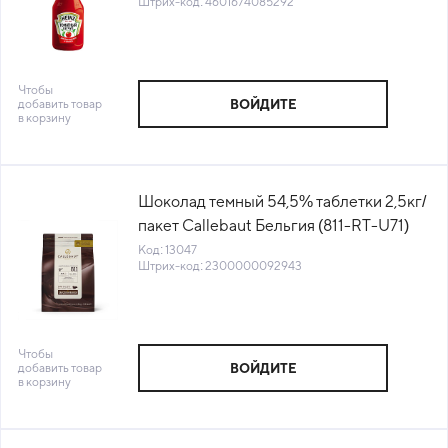
Штрих-код: 4601674085292
Чтобы
добавить товар
ВОЙДИТЕ
в корзину
Шоколад темный 54,5% таблетки 2,5кг/
пакет Callebaut Бельгия (811-RT-U71)
(КОД 13047) (+18°С)
Код: 13047
Штрих-код: 2300000092943
Чтобы
добавить товар
ВОЙДИТЕ
в корзину