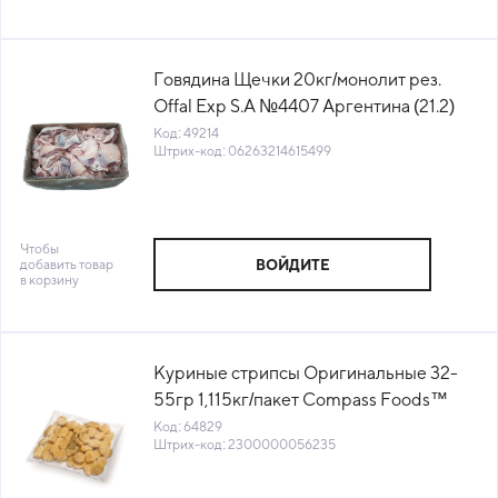
Говядина Щечки 20кг/монолит рез.
Offal Exp S.A №4407 Аргентина (21.2)
(КОД 49214) (-18°С)
Код: 49214
Штрих-код: 06263214615499
Чтобы
добавить товар
ВОЙДИТЕ
в корзину
Куриные стрипсы Оригинальные 32-
55гр 1,115кг/пакет Compass Foods™
(1010722680) (КОД 64829) (-18°С)
Код: 64829
Штрих-код: 2300000056235