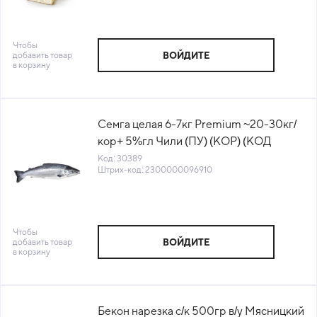
Чтобы
добавить товар
ВОЙДИТЕ
в корзину
Семга целая 6-7кг Premium ~20-30кг/
кор+ 5%гл Чили (ПУ) (КОР) (КОД
30389) (-18°С)
Код: 30389
Штрих-код: 2300000096910
Чтобы
добавить товар
ВОЙДИТЕ
в корзину
Бекон нарезка с/к 500гр в/у Мясницкий