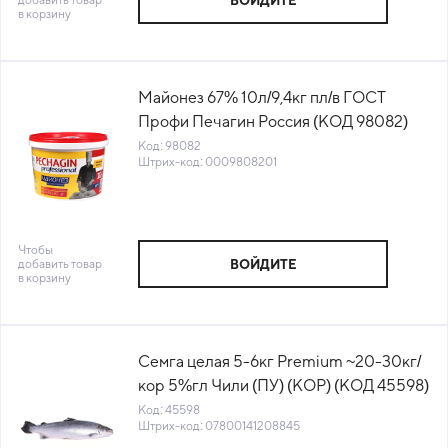
ВОЙДИТЕ
в корзину
Майонез 67% 10л/9,4кг пл/в ГОСТ
Профи Печагин Россия (КОД 98082)
(0°С)
Код: 98082
Штрих-код: 0009808201
Чтобы
добавить товар
ВОЙДИТЕ
в корзину
Семга целая 5-6кг Premium ~20-30кг/
кор 5%гл Чили (ПУ) (КОР) (КОД 45598)
(-18°С)
Код: 45598
Штрих-код: 07800141208845