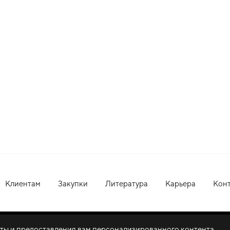
Клиентам
Закупки
Литература
Карьера
Кон
оты и предоставления вам персонализированного контента.