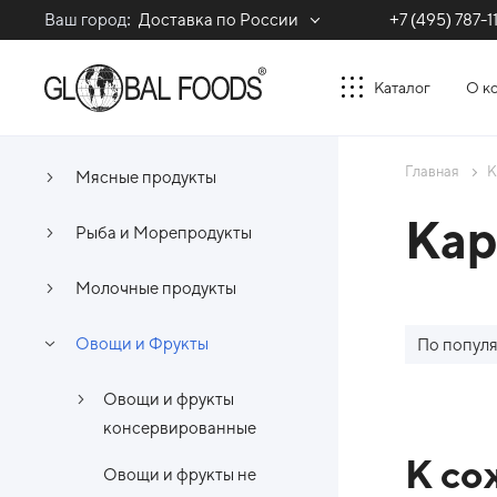
Ваш город:
Доставка по России
+7 (495) 787-1
Каталог
О к
Главная
К
Мясные продукты
Кар
Рыба и Морепродукты
Молочные продукты
Овощи и Фрукты
По попул
Овощи и фрукты
консервированные
Спи
К со
Овощи и фрукты не