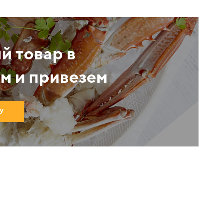
й товар в
м и привезем
У