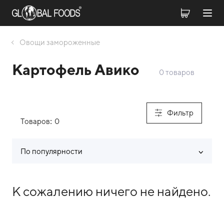
Овощи замороженные
Картофель Авико
0 товаров
Фильтр
Товаров:
0
По популярности
Список товаров каталога
К сожалению ничего не найдено.