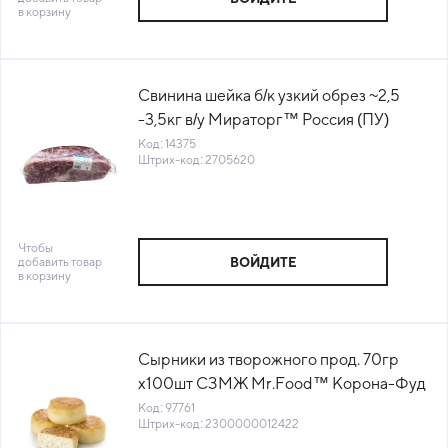
в корзину
Свинина шейка б/к узкий обрез ~2,5
-3,5кг в/у Мираторг™ Россия (ПУ)
(КОД 14375) (-18°С)
Код: 14375
Штрих-код: 2705620
Чтобы
добавить товар
ВОЙДИТЕ
в корзину
Сырники из творожного прод. 70гр
х100шт СЗМЖ Mr.Food™ Корона-Фуд
Россия (022807) (КОД 97761) (-18°С)
Код: 97761
Штрих-код: 2300000012422