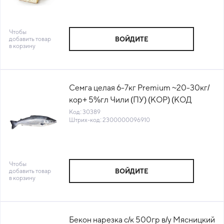
Чтобы
добавить товар
ВОЙДИТЕ
в корзину
Семга целая 6-7кг Premium ~20-30кг/
кор+ 5%гл Чили (ПУ) (КОР) (КОД
30389) (-18°С)
Код: 30389
Штрих-код: 2300000096910
Чтобы
добавить товар
ВОЙДИТЕ
в корзину
Бекон нарезка с/к 500гр в/у Мясницкий