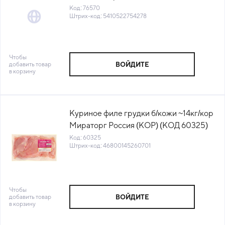
RT-89B) (НМ) (КОД 76570) (+18°С)
Код: 76570
Штрих-код: 5410522754278
Чтобы
добавить товар
ВОЙДИТЕ
в корзину
Куриное филе грудки б/кожи ~14кг/кор
Мираторг Россия (КОР) (КОД 60325)
(-18°С)
Код: 60325
Штрих-код: 46800145260701
Чтобы
добавить товар
ВОЙДИТЕ
в корзину