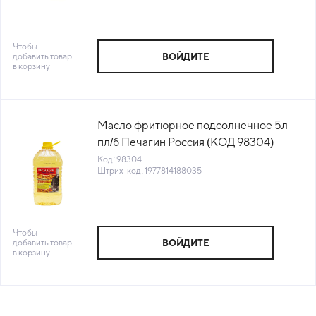
Чтобы
добавить товар
ВОЙДИТЕ
в корзину
Масло фритюрное подсолнечное 5л
пл/б Печагин Россия (КОД 98304)
(+18°С)
Код: 98304
Штрих-код: 1977814188035
Чтобы
добавить товар
ВОЙДИТЕ
в корзину