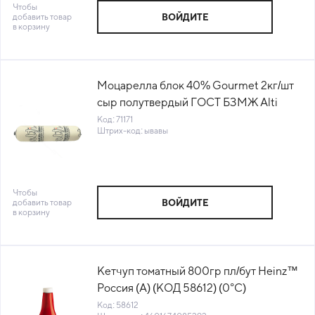
Чтобы
добавить товар
ВОЙДИТЕ
в корзину
Моцарелла блок 40% Gourmet 2кг/шт
сыр полутвердый ГОСТ БЗМЖ Alti
Россия (КОД 71171) (0°С)
Код: 71171
Штрих-код: ывавы
Чтобы
добавить товар
ВОЙДИТЕ
в корзину
Кетчуп томатный 800гр пл/бут Heinz™
Россия (А) (КОД 58612) (0°С)
Код: 58612