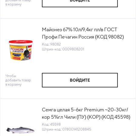
ВОЙДИТЕ
в корзину
Майонез 67% 10л/9,4кг пл/в ГОСТ
Профи Печагин Россия (КОД 98082)
(0°С)
Код: 98082
Штрих-код: 0009808201
Чтобы
добавить товар
ВОЙДИТЕ
в корзину
Семга целая 5-6кг Premium ~20-30кг/
кор 5%гл Чили (ПУ) (КОР) (КОД 45598)
(-18°С)
Код: 45598
Штрих-код: 07800141208845