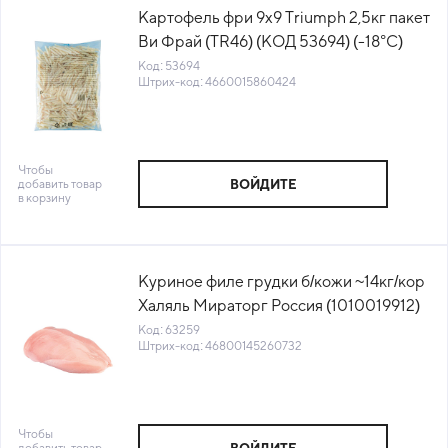
Картофель фри 9х9 Triumph 2,5кг пакет
Ви Фрай (TR46) (КОД 53694) (-18°С)
Код: 53694
Штрих-код: 4660015860424
Чтобы
добавить товар
ВОЙДИТЕ
в корзину
Куриное филе грудки б/кожи ~14кг/кор
Халяль Мираторг Россия (1010019912)
(КОР) (КОД 63259) (-18°С)
Код: 63259
Штрих-код: 46800145260732
Чтобы
добавить товар