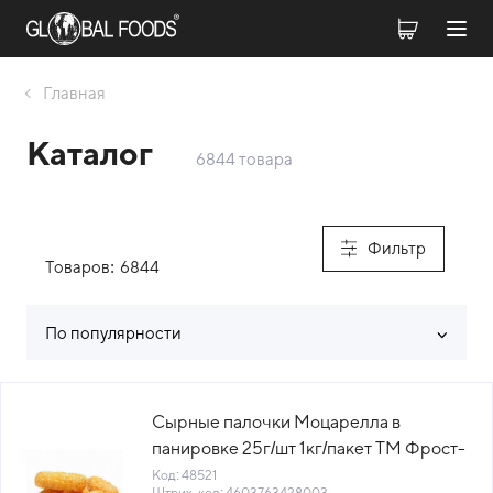
Главная
Каталог
6844 товара
Фильтр
Товаров:
6844
По популярности
Список товаров каталога
Сырные палочки Моцарелла в
панировке 25г/шт 1кг/пакет ТМ Фрост-
А Россия (КОД 48521) (-18°С)
Код: 48521
Штрих-код: 4603763428003