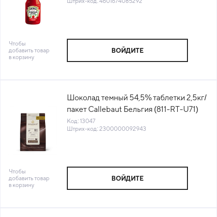
Штрих-код: 4601674085292
Чтобы
добавить товар
ВОЙДИТЕ
в корзину
Шоколад темный 54,5% таблетки 2,5кг/
пакет Callebaut Бельгия (811-RT-U71)
(КОД 13047) (+18°С)
Код: 13047
Штрих-код: 2300000092943
Чтобы
добавить товар
ВОЙДИТЕ
в корзину