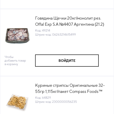
Говядина Щечки 20кг/монолит рез.
Offal Exp S.A №4407 Аргентина (21.2)
(КОД 49214) (-18°С)
Код: 49214
Штрих-код: 06263214615499
Чтобы
добавить товар
ВОЙДИТЕ
в корзину
Куриные стрипсы Оригинальные 32-
55гр 1,115кг/пакет Compass Foods™
(1010722680) (КОД 64829) (-18°С)
Код: 64829
Штрих-код: 2300000056235