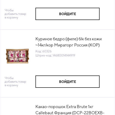
Чтобы
добавить товар
ВОЙДИТЕ
в корзину
Куриное бедро (филе) б/к без кожи
~14кг/кор Мираторг Россия (КОР)
(КОД 60326) (-18°С)
Код: 60326
Штрих-код: 14680014144919
Чтобы
добавить товар
ВОЙДИТЕ
в корзину
Какао-порошок Extra Brute 1кг
Callebaut Франция (DCP-22BOEXB-