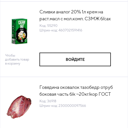
Сливки аналог 20% 1л крем на
раст.масл с мол.комп. СЗМЖ б/сах
Cream Art Россия (КОД 55290) (0°С)
Код: 55290
Штрих-код: 4607021591416
Чтобы
добавить товар
ВОЙДИТЕ
в корзину
Говядина оковалок тазобедр отруб
боковая часть б/к ~20кг/кор ГОСТ
Вариант Россия (КОР) (КОД 36918)
Код: 36918
Штрих-код: 2300000097566
(-18°С)