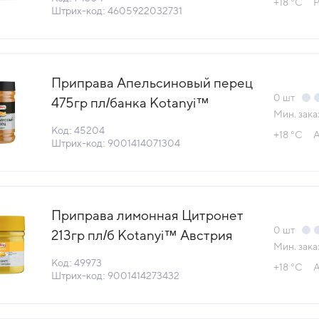
+18 °С
Р
(90001432) (КОД 74304) (+18°С)
Штрих-код: 4605922032731
Приправа Апельсиновый перец
0
шт
475гр пл/банка Kotanyi™
Мин. зака
Австрия (713011) (КОД 45204)
Код: 45204
+18 °С
А
(+18°С)
Штрих-код: 9001414071304
Приправа лимонная Цитронет
0
шт
213гр пл/б Kotanyi™ Австрия
Мин. зака
(733611) (КОД 49973) (+18°С)
Код: 49973
+18 °С
А
Штрих-код: 9001414273432