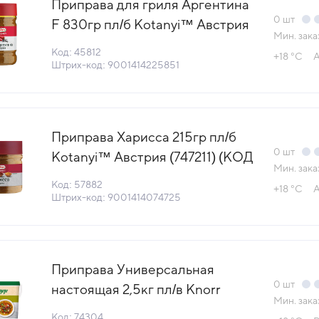
Приправа для гриля Аргентина
0
шт
F 830гр пл/б Kotanyi™ Австрия
Мин. зака
(258511) (КОД 45812) (+18°С)
Код: 45812
+18 °С
А
Штрих-код: 9001414225851
Приправа Харисса 215гр пл/б
0
шт
Kotanyi™ Австрия (747211) (КОД
Мин. зака
57882) (+18°С)
Код: 57882
+18 °С
А
Штрих-код: 9001414074725
Приправа Универсальная
0
шт
настоящая 2,5кг пл/в Knorr
Мин. зака
Professional™ КДВ Тула
Код: 74304