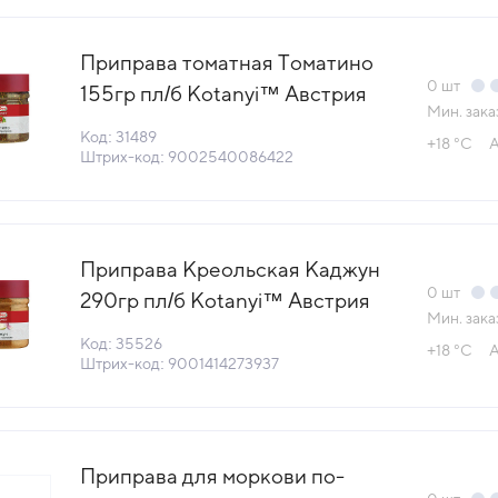
Приправа томатная Томатино
0
шт
155гр пл/б Kotanyi™ Австрия
Мин. зака
(742811) (КОД 31489) (+18°С)
Код: 31489
+18 °С
А
Штрих-код: 9002540086422
Приправа Креольская Каджун
0
шт
290гр пл/б Kotanyi™ Австрия
Мин. зака
(739311) (КОД 35526) (+18°С)
Код: 35526
+18 °С
А
Штрих-код: 9001414273937
Приправа для моркови по-