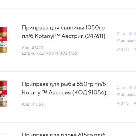
Приправа для свинины 1050гр
0
шт
пл/б Kotanyi™ Австрия (247611)
Мин. зака
(КОД 47401) (+18°С)
Код: 47401
+18 °С
А
Штрих-код: 9001414024768
Приправа для рыбы 850гр пл/б
0
шт
Kotanyi™ Австрия (КОД 91056)
Мин. зака
(+18°С)
+18 °С
А
Код: 91056
Приправа для плова 615гр пл/б