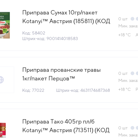
Приправа Сумах 10гр/пакет
0
шт
Kotanyi™ Австрия (185811) (КОД
Мин. зака
58402) (+18°С)
Код: 58402
+18 °С
А
Штрих-код: 9001414018583
Приправа прованские травы
0
шт
1кг/пакет Перцов™
Мин. зака
ПромАгроПак Россия (КОД
+18 °С
Р
Код: 77022
Штрих-код: 4631174687368
77022) (+18°С)
Приправа Тако 405гр пл/б
0
шт
Kotanyi™ Австрия (713511) (КОД
Мин. зака