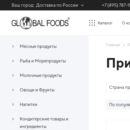
Ваш город:
Доставка по России
+7 (495) 787-1
Каталог
О к
Главная
К
Мясные продукты
Пр
Рыба и Морепродукты
Молочные продукты
Страна п
Овощи и Фрукты
Напитки
По попул
Кондитерские товары и
Спи
ингредиенты