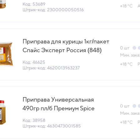
53689) (+18°С)
Код: 53689
+18 °С
А
Штрих-код: 2300000050516
Приправа для курицы 1кг/пакет
0
шт
Спайс Эксперт Россия (848)
Мин. зака
(КОД 46625) (+18°С)
Код: 46625
+18 °С
Р
Штрих-код: 4620013963237
Приправа Универсальная
0
шт
490гр пл/б Премиум Spice
Мин. зака
master™ Промпоставка-М
Код: 38958
+18 °С
Р
Россия (КОД 38958) (+18°С)
Штрих-код: 4630473001585