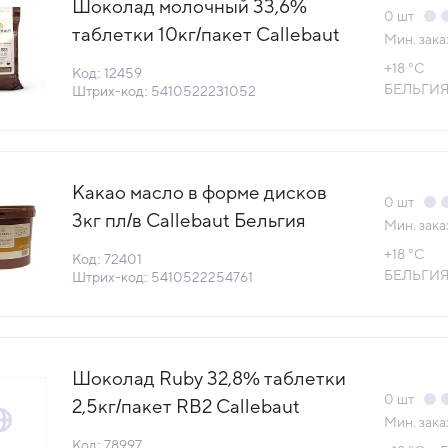
Шоколад молочный 33,6%
0
шт
таблетки 10кг/пакет Callebaut
Мин. зака
Бельгия (823NV-595) (НМ)
+18 °С
Код: 12459
(КОД 12459)(+18°С)
БЕЛЬГИ
Штрих-код: 5410522231052
Какао масло в форме дисков
0
шт
3кг пл/в Callebaut Бельгия
Мин. зака
(NCB-HDO3-654) (НМ) (КОД
+18 °С
Код: 72401
72401) (+18°С)
БЕЛЬГИ
Штрих-код: 5410522254761
Шоколад Ruby 32,8% таблетки
0
шт
2,5кг/пакет RB2 Callebaut
Мин. зака
Бельгия (CHR- Q37RB2-E4-
Код: 78997