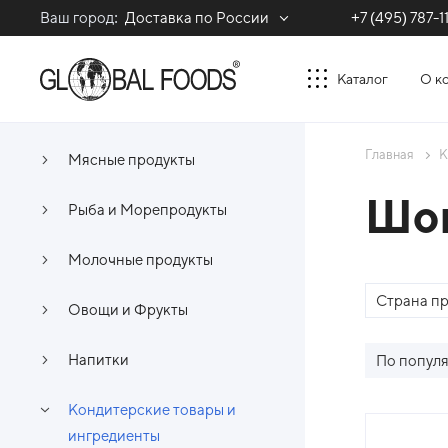
Ваш город:
Доставка по России
+7 (495) 787-1
Каталог
О к
Главная
К
Мясные продукты
Шок
Рыба и Морепродукты
Молочные продукты
Страна п
Овощи и Фрукты
Напитки
По попул
Кондитерские товары и
Спи
ингредиенты