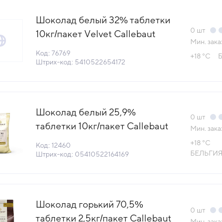
Шоколад белый 32% таблетки
0
шт
10кг/пакет Velvet Callebaut
Мин. зака
Бельгия (W3-01B) (КОД 76769)
Код: 76769
+18 °С
Б
(+18°С)
Штрих-код: 5410522654172
Шоколад белый 25,9%
0
шт
таблетки 10кг/пакет Callebaut
Мин. зака
Бельгия (CW2NV-595) (НМ)
+18 °С
Код: 12460
(КОД 12460) (+18°С)
БЕЛЬГИ
Штрих-код: 05410522164169
Шоколад горький 70,5%
0
шт
таблетки 2,5кг/пакет Callebaut
Мин. зака