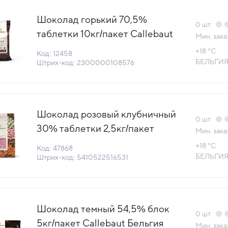
Шоколад горький 70,5%
0
шт
таблетки 10кг/пакет Callebaut
Мин. зака
Бельгия (70-30-38NV-595)
+18 °С
Код: 12458
(НМ) (КОД 12458)(+18°С)
БЕЛЬГИ
Штрих-код: 2300000108576
Шоколад розовый клубничный
0
шт
30% таблетки 2,5кг/пакет
Мин. зака
Callebaut
+18 °С
Код: 47868
Бельгия(STRAWBERRY-E4-
БЕЛЬГИ
Штрих-код: 5410522516531
U70) (КОД 47868) (+18°С)
Шоколад темный 54,5% блок
0
шт
5кг/пакет Callebaut Бельгия
Мин. зака