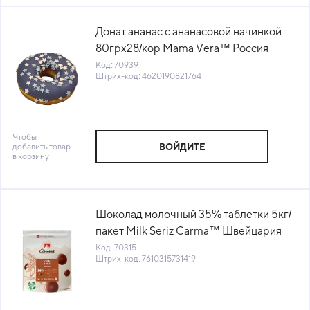
Донат ананас с ананасовой начинкой
80грх28/кор Mama Vera™ Россия
(КОР) (440) (КОД 70939) (-18°С)
Код: 70939
Штрих-код: 4620190821764
Чтобы
добавить товар
ВОЙДИТЕ
в корзину
Шоколад молочный 35% таблетки 5кг/
пакет Milk Seriz Carma™ Швейцария
(CHM-N025SERIE6-Z72)(КОД 70315)
Код: 70315
Штрих-код: 7610315731419
(+18°С)