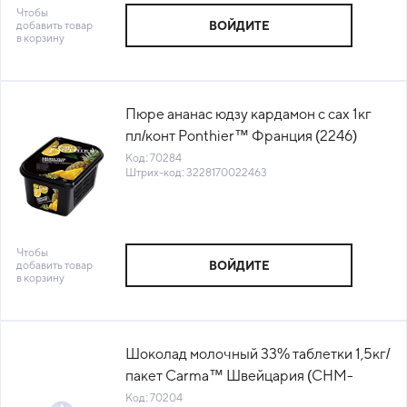
Чтобы
добавить товар
ВОЙДИТЕ
в корзину
Пюре ананас юдзу кардамон с сах 1кг
пл/конт Ponthier™ Франция (2246)
(КОД 70284) (-18°С)
Код: 70284
Штрих-код: 3228170022463
Чтобы
добавить товар
ВОЙДИТЕ
в корзину
Шоколад молочный 33% таблетки 1,5кг/
пакет Carma™ Швейцария (CHM-
P007CLARE6-Z71) (КОД 70204) (+18°С)
Код: 70204