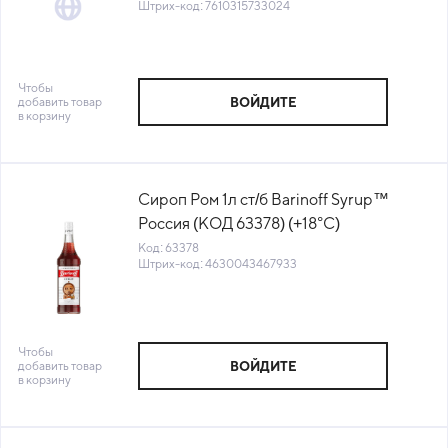
Штрих-код: 7610315733024
Чтобы
добавить товар
ВОЙДИТЕ
в корзину
Сироп Ром 1л ст/б Barinoff Syrup™
Россия (КОД 63378) (+18°С)
Код: 63378
Штрих-код: 4630043467933
Чтобы
добавить товар
ВОЙДИТЕ
в корзину