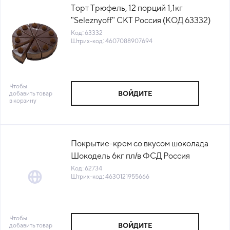
Торт Трюфель, 12 порций 1,1кг
"Seleznyoff" СКТ Россия (КОД 63332)
(-18°С)
Код: 63332
Штрих-код: 4607088907694
Чтобы
добавить товар
ВОЙДИТЕ
в корзину
Покрытие-крем со вкусом шоколада
Шокодель 6кг пл/в ФСД Россия
(ПК-001) (КОД 62734) (+18°С)
Код: 62734
Штрих-код: 4630121955666
Чтобы
добавить товар
ВОЙДИТЕ