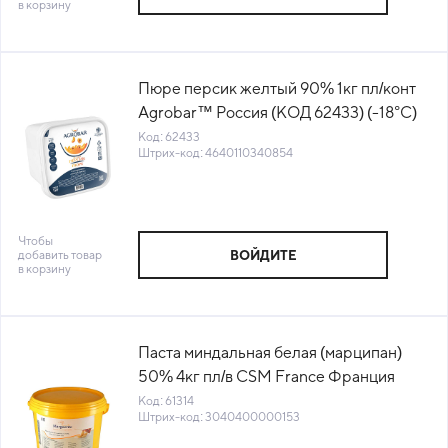
в корзину
Пюре персик желтый 90% 1кг пл/конт
Agrobar™ Россия (КОД 62433) (-18°С)
Код: 62433
Штрих-код: 4640110340854
Чтобы
добавить товар
ВОЙДИТЕ
в корзину
Паста миндальная белая (марципан)
50% 4кг пл/в CSM France Франция
(00015) (КОД 61314) (+18°С)
Код: 61314
Штрих-код: 3040400000153