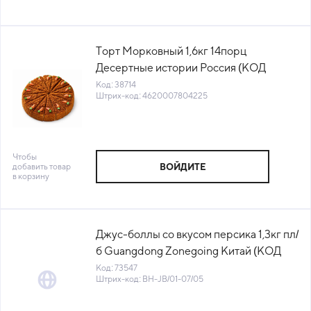
Торт Морковный 1,6кг 14порц
Десертные истории Россия (КОД
38714) (-18°С)
Код: 38714
Штрих-код: 4620007804225
Чтобы
добавить товар
ВОЙДИТЕ
в корзину
Джус-боллы со вкусом персика 1,3кг пл/
б Guangdong Zonegoing Китай (КОД
73547) (+18°С)
Код: 73547
Штрих-код: BH-JB/01-07/05