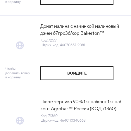
в корзину
Донат малина с начинкой малиновый
джем 67грх36/кор Bakerton™
Хлебпром (КОР) (60131) (КОД 72551)
Код: 72551
Штрих-код: 4607065719081
(-18°С)
Чтобы
добавить товар
ВОЙДИТЕ
в корзину
Пюре черника 90% 1кг пл/конт 1кг пл/
конт Agrobar™ Россия (КОД 71360)
(-18°С)
Код: 71360
Штрих-код: 4640110340663