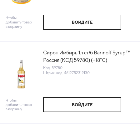
Чтобы
добавить товар
ВОЙДИТЕ
в корзину
Сироп Имбирь 1л ст/б Barinoff Syrup™
Россия (КОД 59780) (+18°С)
Код: 59780
Штрих-код: 4612752319130
Чтобы
добавить товар
ВОЙДИТЕ
в корзину