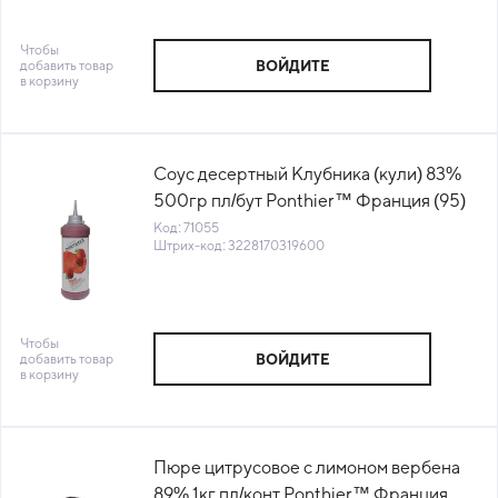
Чтобы
добавить товар
ВОЙДИТЕ
в корзину
Соус десертный Клубника (кули) 83%
500гр пл/бут Ponthier™ Франция (95)
(КОД 71055) (-18°С)
Код: 71055
Штрих-код: 3228170319600
Чтобы
добавить товар
ВОЙДИТЕ
в корзину
Пюре цитрусовое с лимоном вербена
89% 1кг пл/конт Ponthier™ Франция