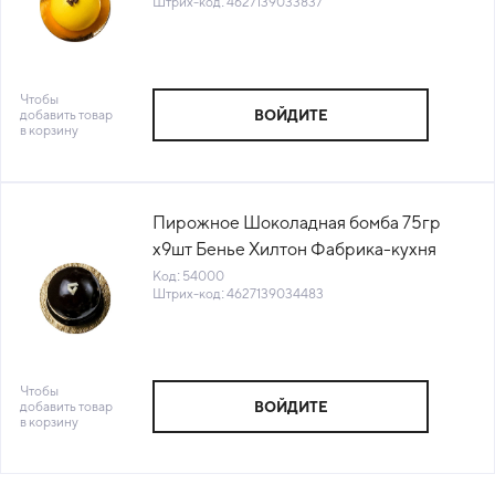
Штрих-код: 4627139033837
Чтобы
добавить товар
ВОЙДИТЕ
в корзину
Пирожное Шоколадная бомба 75гр
х9шт Бенье Хилтон Фабрика-кухня
Россия (82)(КОД 54000)(-18°С)
Код: 54000
Штрих-код: 4627139034483
Чтобы
добавить товар
ВОЙДИТЕ
в корзину