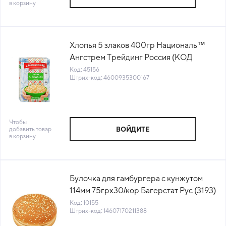
в корзину
Хлопья 5 злаков 400гр Националь™
Ангстрем Трейдинг Россия (КОД
45156) (+18°С)
Код: 45156
Штрих-код: 4600935300167
Чтобы
добавить товар
ВОЙДИТЕ
в корзину
Булочка для гамбургера с кунжутом
114мм 75грх30/кор Багерстат Рус (3193)
(КОР) (КОД 10155) (-18°С)
Код: 10155
Штрих-код: 14607170211388