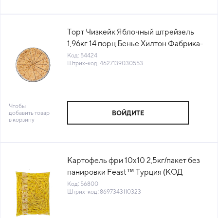
Торт Чизкейк Яблочный штрейзель
1,96кг 14 порц Бенье Хилтон Фабрика-
кухня (64) (КОД 54424)(-18°С)
Код: 54424
Штрих-код: 4627139030553
Чтобы
добавить товар
ВОЙДИТЕ
в корзину
Картофель фри 10х10 2,5кг/пакет без
панировки Feast™ Турция (КОД
56800) (-18°С)
Код: 56800
Штрих-код: 8697343110323