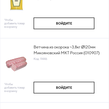
Чтобы
добавить товар
ВОЙДИТЕ
в корзину
Ветчина из окорока ~3,8кг Ø120мм
Микояновский МКТ Россия (010907)
(КОД 11446) (0°С)
Код: 11446
Чтобы
добавить товар
ВОЙДИТЕ
в корзину