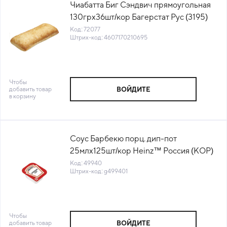
Чиабатта Биг Сэндвич прямоугольная
130грх36шт/кор Багерстат Рус (3195)
(КОР) (КОД 72077) (-18°С)
Код: 72077
Штрих-код: 4607170210695
Чтобы
добавить товар
ВОЙДИТЕ
в корзину
Соус Барбекю порц. дип-пот
25млх125шт/кор Heinz™ Россия (КОР)
(КОД 49940) (0°С)
Код: 49940
Штрих-код: g499401
Чтобы
добавить товар
ВОЙДИТЕ