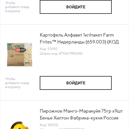
Чтобы
добавить товар
ВОЙДИТЕ
в корзину
Картофель Алфавит 1кг/пакет Farm
Frites™ Нидерланды (659.003) (КОД
57690) (-18°С)
Код: 57690
Штрих-код: 8710679810412
Чтобы
добавить товар
ВОЙДИТЕ
в корзину
Пирожное Манго-Маракуйя 75гр х9шт
Бенье Хилтон Фабрика-кухня Россия
(1070)(КОД 54002)(-18°С)
Код: 54002