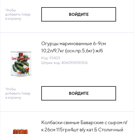
Чтобы
добавить товар
ВОЙДИТЕ
в корзину
Огурцы маринованные 6-9см
10,2л/9,7кг (осн.пр.5,6кг) ж/б
Eggerstorfer Германия (КОД 93403)
Код: 93403
Штрих-код: 4060900110106
(+18°С)
Чтобы
добавить товар
ВОЙДИТЕ
в корзину
Колбаски свиные Баварские с сыром п/
к 26см 115грх4шт в/у кат.Б Столичный