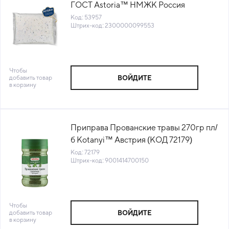
ГОСТ Astoria™ НМЖК Россия
(Q1406007) (КОД 53957) (0°С)
Код: 53957
Штрих-код: 2300000099553
Чтобы
добавить товар
ВОЙДИТЕ
в корзину
Приправа Прованские травы 270гр пл/
б Kotanyi™ Австрия (КОД 72179)
(+18°С)
Код: 72179
Штрих-код: 9001414700150
Чтобы
добавить товар
ВОЙДИТЕ
в корзину