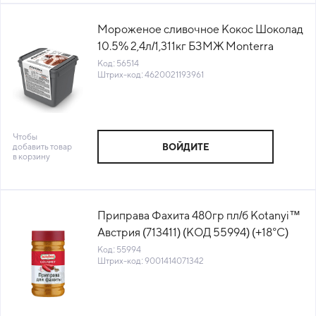
Мороженое сливочное Кокос Шоколад
10.5% 2,4л/1,311кг БЗМЖ Monterra
(31022754) (КОД 56514) (-18°С)
Код: 56514
Штрих-код: 4620021193961
Чтобы
добавить товар
ВОЙДИТЕ
в корзину
Приправа Фахита 480гр пл/б Kotanyi™
Австрия (713411) (КОД 55994) (+18°С)
Код: 55994
Штрих-код: 9001414071342