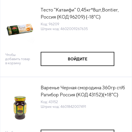
Тесто "Катаифи" 0,45кг*8шт,Bontier,
Россия (КОД 96209) (-18°С)
Код: 96209
Штрих-код: 4602009267635
Чтобы
добавить товар
ВОЙДИТЕ
в корзину
Варенье Черная смородина 360гр ст/б
Ратибор Россия (КОД 43152)(+18°С)
Код: 43152
Штрих-код: 4601842007491