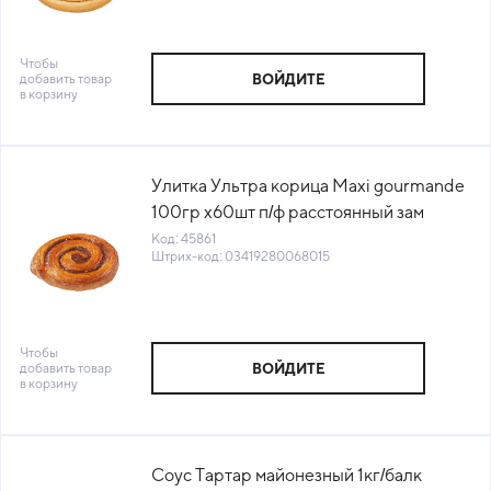
Чтобы
добавить товар
ВОЙДИТЕ
в корзину
Улитка Ультра корица Maxi gourmande
100гр х60шт п/ф расстоянный зам
Bridor® (КОР) (39701)(КОД 45861)
Код: 45861
Штрих-код: 03419280068015
(-18°С)
Чтобы
добавить товар
ВОЙДИТЕ
в корзину
Соус Тартар майонезный 1кг/балк