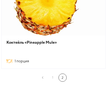
Коктейль «Pineapple Mule»
1 порция
1
2