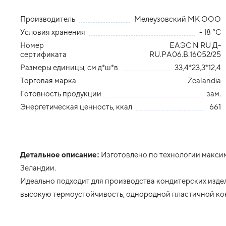
Производитель
Мелеузовский МК ООО
Условия хранения
- 18 °С
Номер
ЕАЭС N RU Д-
сертификата
RU.PA06.В.16052/25
Размеры единицы, см д*ш*в
33,4*23,3*12,4
Торговая марка
Zealandia
Готовность продукции
зам.
Энергетическая ценность, ккал
661
Детальное описание:
Изготовлено по технологии макси
Зеландии.
Идеально подходит для производства кондитерских изде
высокую термоустойчивость, однородной пластичной к