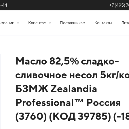
+7 (495) 7
1-44
омпании
Клиентам
Поставщикам
Контакты
Лит
Масло 82,5% сладко-
сливочное несол 5кг/к
БЗМЖ Zealandia
Professional™ Россия
(3760) (КОД 39785) (-1