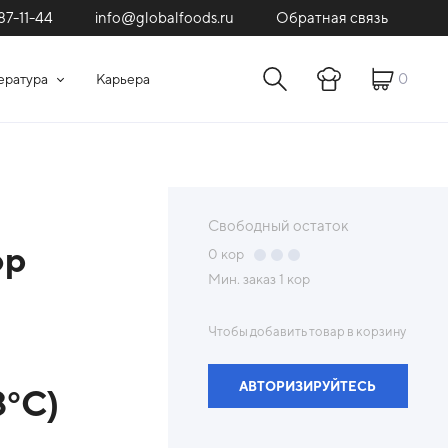
87-11-44
Обратная связь
info@globalfoods.ru
0
ература
Карьера
Свободный остаток
ор
0
кор
Мин. заказ
1 кор
Чтобы добавить товар в корзину
АВТОРИЗИРУЙТЕСЬ
8°С)