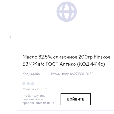
сол
Масло 82,5% сливочное 200гр Finskoe
БЗМЖ в/с ГОСТ Алтико (КОД 44146)
(-18°С)
Код: 44146
Штрих-код: 4627133110152
Мин. заказ
1
шт
Чтобы получить
персональное
ВОЙДИТЕ
предложение по цене