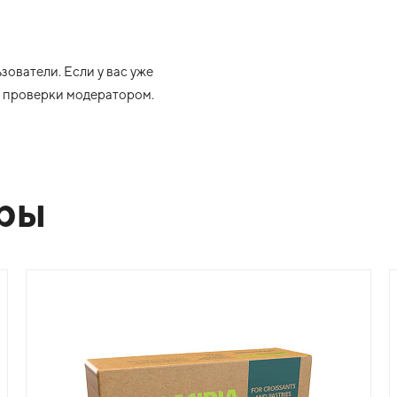
ователи. Если у вас уже
ле проверки модератором.
ары