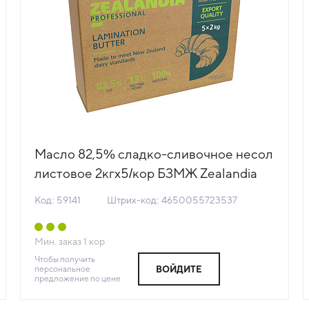
Масло 82,5% сладко-сливочное несол
листовое 2кгх5/кор БЗМЖ Zealandia
Professional (КОР) (КОД 59141) (-18°С)
Код: 59141
Штрих-код: 4650055723537
Мин. заказ
1
кор
Чтобы получить
персональное
ВОЙДИТЕ
предложение по цене