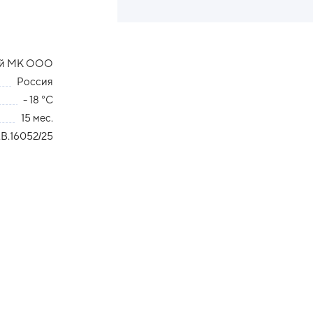
ий МК ООО
Россия
- 18 °С
15 мес.
В.16052/25