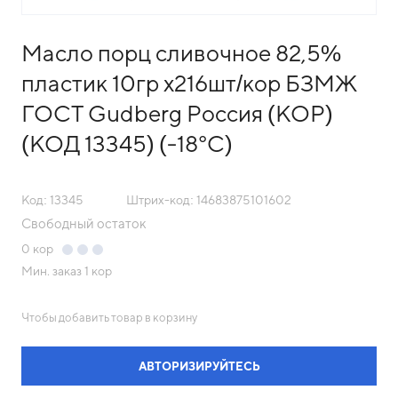
Масло порц сливочное 82,5%
пластик 10гр х216шт/кор БЗМЖ
ГОСТ Gudberg Россия (КОР)
(КОД 13345) (-18°С)
Код: 13345
Штрих-код: 14683875101602
Свободный остаток
0
кор
Мин. заказ
1 кор
Чтобы добавить товар в корзину
АВТОРИЗИРУЙТЕСЬ