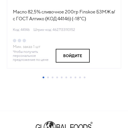
Масло 82,5% сливочное 200гр Finskoe БЗМЖ в/
с ГОСТ Алтико (КОД 44146) (-18°С)
Код: 44146
Штрих-код: 4627133110152
Мин. заказ
1
шт
Чтобы получить
персональное
ВОЙДИТЕ
предложение по цене