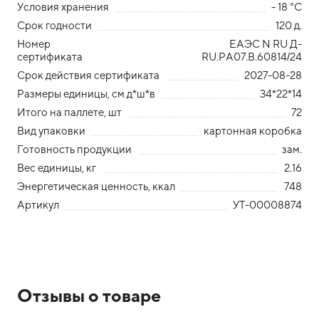
Условия хранения
- 18 °С
Срок годности
120 д.
Номер
ЕАЭС N RU Д-
сертификата
RU.РА07.В.60814/24
Срок действия сертификата
2027-08-28
Размеры единицы, см д*ш*в
34*22*14
Итого на паллете, шт
72
Вид упаковки
картонная коробка
Готовность продукции
зам.
Вес единицы, кг
2.16
Энергетическая ценность, ккал
748
Артикул
УТ-00008874
Отзывы о товаре