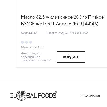
сол
Масло 82,5% сливочное 200гр Finskoe
БЗМЖ в/с ГОСТ Алтико (КОД 44146)
(-18°С)
Код: 44146
Штрих-код: 4627133110152
Мин. заказ
1
шт
Чтобы получить
персональное
ВОЙДИТЕ
предложение по цене
О компании