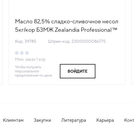
Масло 82,5% сладко-сливочное несол
5кг/кор БЗМЖ Zealandia Professional™
Россия (3760) (КОД 39785) (-18°С)
Код: 39785
Штрих-код: 2300000086775
Мин. заказ
1
кор
Чтобы получить
персональное
ВОЙДИТЕ
предложение по цене
Клиентам
Закупки
Литература
Карьера
Кон