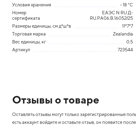
Условия хранения
- 18 °С
Номер
ЕАЭС N RU Д-
сертификата
RU.PA06.В.16052/25
Размеры единицы, см д*ш*в
11*7*7
Торговая марка
Zealandia
Вес единицы, кг
0.5
Артикул
723544
Отзывы о товаре
Оставлять отзывы могут только зарегистрированные польз
есть аккаунт войдите и оставьте отзыв, он появится пос