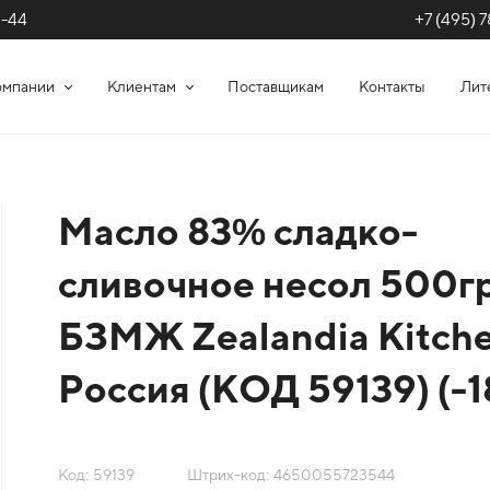
+7 (495) 7
1-44
омпании
Клиентам
Поставщикам
Контакты
Лит
Масло 83% сладко-
сливочное несол 500г
БЗМЖ Zealandia Kitc
Россия (КОД 59139) (-1
Код: 59139
Штрих-код: 4650055723544