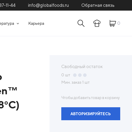
87-11-44
Обратная связь
info@globalfoods.ru
0
ература
Карьера
Свободный остаток
р
0
шт
Мин. заказ
1 шт
hen™
Чтобы добавить товар в корзину
8°С)
АВТОРИЗИРУЙТЕСЬ