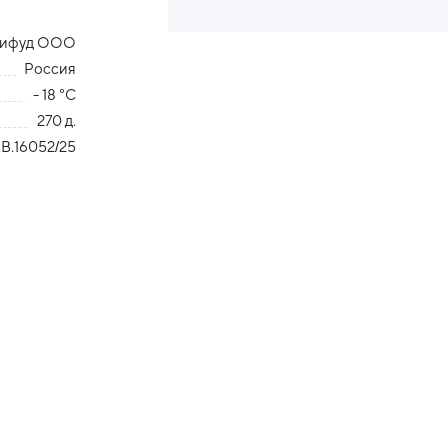
ифуд ООО
Россия
- 18 °С
270 д.
В.16052/25