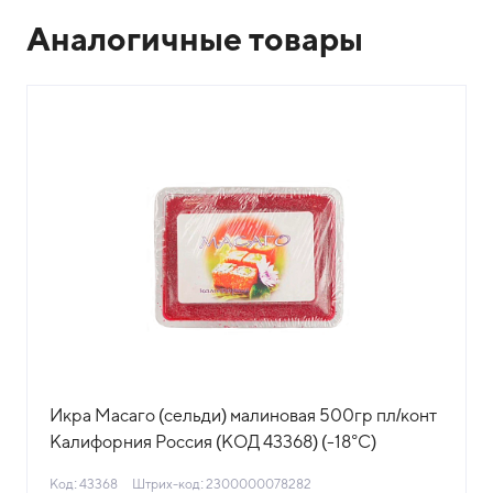
Аналогичные товары
Икра Масаго (сельди) малиновая 500гр пл/конт
Калифорния Россия (КОД 43368) (-18°С)
Код: 43368
Штрих-код: 2300000078282