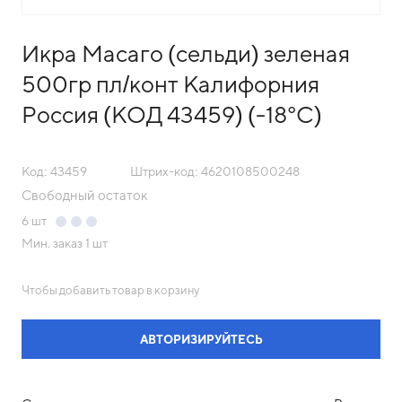
Икра Масаго (сельди) зеленая
500гр пл/конт Калифорния
Россия (КОД 43459) (-18°С)
Код: 43459
Штрих-код: 4620108500248
Свободный остаток
6
шт
Мин. заказ
1 шт
Чтобы добавить товар в корзину
АВТОРИЗИРУЙТЕСЬ