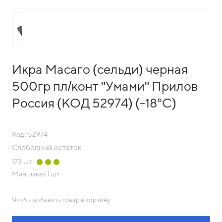
Икра Масаго (сельди) черная
500гр пл/конт "Умами" Прилов
Россия (КОД 52974) (-18°С)
Код: 52974
Свободный остаток
173
шт
Мин. заказ
1 шт
Чтобы добавить товар в корзину