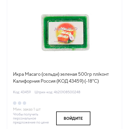
Икра Масаго (сельди) зеленая 500гр пл/конт
Калифорния Россия (КОД 43459) (-18°С)
Код: 43459
Штрих-код: 4620108500248
Мин. заказ
1
шт
Чтобы получить
персональное
ВОЙДИТЕ
предложение по цене