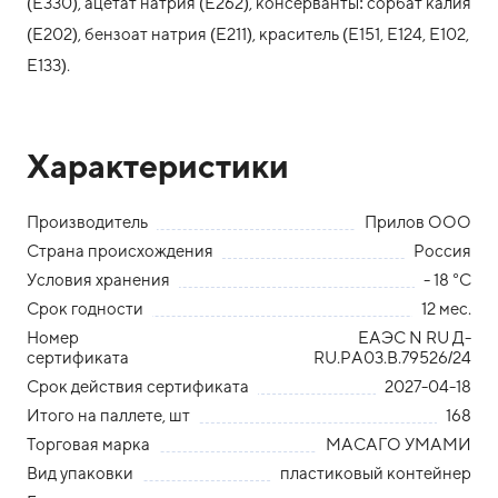
(Е330), ацетат натрия (Е262), консерванты: сорбат калия
(Е202), бензоат натрия (Е211), краситель (Е151, Е124, Е102,
Е133).
Характеристики
Производитель
Прилов ООО
Страна происхождения
Россия
Условия хранения
- 18 °С
Срок годности
12 мес.
Номер
ЕАЭС N RU Д-
сертификата
RU.РА03.В.79526/24
Срок действия сертификата
2027-04-18
Итого на паллете, шт
168
Торговая марка
МАСАГО УМАМИ
Вид упаковки
пластиковый контейнер