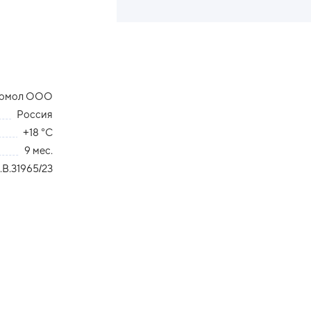
омол ООО
Россия
+18 °С
9 мес.
В.31965/23