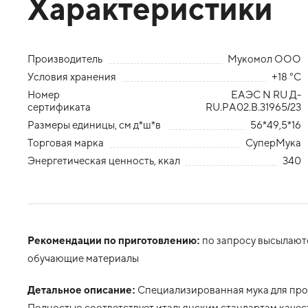
Характеристики
Производитель
Мукомол ООО
Условия хранения
+18 °С
Номер
ЕАЭС N RU Д-
сертификата
RU.РА02.В.31965/23
Размеры единицы, см д*ш*в
56*49,5*16
Торговая марка
СуперМука
Энергетическая ценность, ккал
340
Рекомендации по приготовлению:
по запросу высылаютс
обучающие материалы
Детальное описание:
Специализированная мука для про
Полностью соответствует итальянским стандартам каче