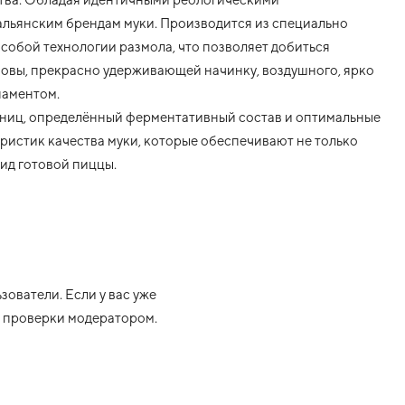
тальянским брендам муки. Производится из специально
обой технологии размола, что позволяет добиться
новы, прекрасно удерживающей начинку, воздушного, ярко
наментом.
иниц, определённый ферментативный состав и оптимальные
еристик качества муки, которые обеспечивают не только
вид готовой пиццы.
ователи. Если у вас уже
ле проверки модератором.