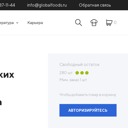
87-11-44
Обратная связь
info@globalfoods.ru
0
ература
Карьера
Свободный остаток
ких
280
шт
Мин. заказ
1 шт
Чтобы добавить товар в корзину
а
АВТОРИЗИРУЙТЕСЬ