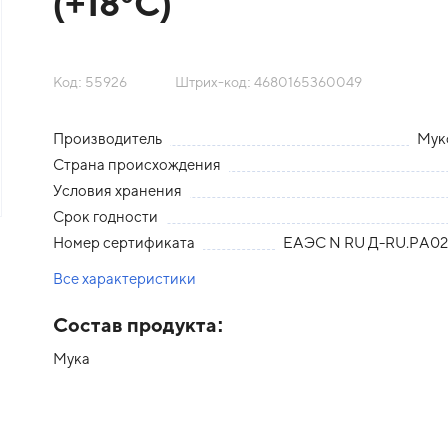
(+18°С)
Код: 55926
Штрих-код: 4680165360049
Производитель
Мук
Страна происхождения
Условия хранения
Срок годности
Номер сертификата
ЕАЭС N RU Д-RU.РА02.
Все характеристики
Состав продукта:
Мука