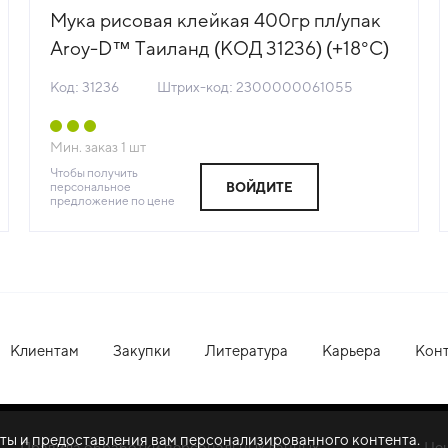
Мука рисовая клейкая 400гр пл/упак
Aroy-D™ Таиланд (КОД 31236) (+18°С)
Код: 31236
Штрих-код: 2300000061055
Мин. заказ
1
шт
Чтобы получить
персональное
ВОЙДИТЕ
предложение по цене
Клиентам
Закупки
Литература
Карьера
Кон
оты и предоставления вам персонализированного контента.
Правила обработки персональных данных
Це