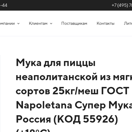
+7 (495) 7
1-44
омпании
Клиентам
Поставщикам
Контакты
Лит
Мука для пиццы
неаполитанской из мяг
сортов 25кг/меш ГОСТ
Napoletana Супер Мук
Россия (КОД 55926)