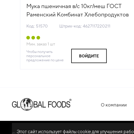
 в/
Мука пшеничная в/с 10кг/меш ГОСТ
а
Раменский Комбинат Хлебопродуктов
(КОД 51570) (+18°С)
Код: 51570
Штрих-код: 4627117220211
Мин. заказ
1
шт
Чтобы получить
персональное
ВОЙДИТЕ
предложение по цене
О компании
Этот сайт использует файлы cookie для улучшения раб
© 2026 «Глобал Фудс»
Пользовательское соглашение