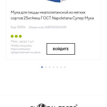
Мука для пиццы неаполитанской из мягких
сортов 25кг/меш ГОСТ Napoletana Супер Мука
Россия (КОД 55926) (+18°С)
Код: 55926
Штрих-код: 4680165360049
Мин. заказ
1
шт
Чтобы получить
персональное
ВОЙДИТЕ
предложение по цене