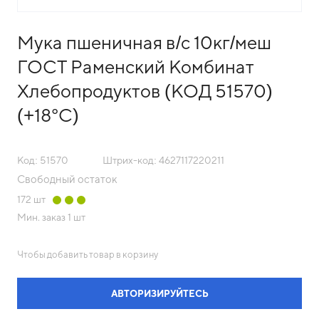
Мука пшеничная в/с 10кг/меш
ГОСТ Раменский Комбинат
Хлебопродуктов (КОД 51570)
(+18°С)
Код: 51570
Штрих-код: 4627117220211
Свободный остаток
172
шт
Мин. заказ
1 шт
Чтобы добавить товар в корзину
АВТОРИЗИРУЙТЕСЬ