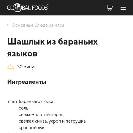
Оcновные блюда из мяса
Шашлык из бараньих
языков
30 минут
Ингредиенты
6
шт
бараньего языка
соль
свежемолотый перец
свежая кинза, укроп и петрушка
красный лук