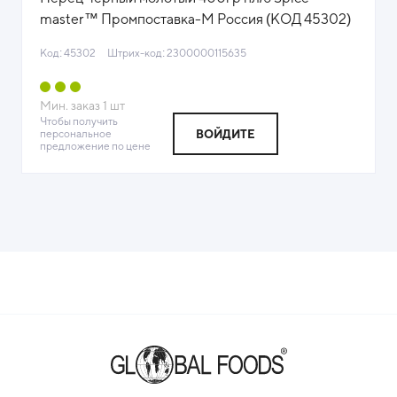
master™ Промпоставка-М Россия (КОД 45302)
(+18°С)444
Код: 45302
Штрих-код: 2300000115635
Мин. заказ
1
шт
Чтобы получить
персональное
ВОЙДИТЕ
предложение по цене