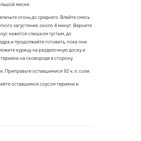
ольшой миске.
еличьте огонь до среднего. Влейте смесь
гкого загустения, около 4 минут. Верните
соус кажется слишком густым, до
едра и продолжайте готовить, пока они
ложите курицу на разделочную доску и
терияки на сковороде в сторону.
. Приправьте оставшимися 1/2 ч. л. соли.
лейте оставшимся соусом терияки и