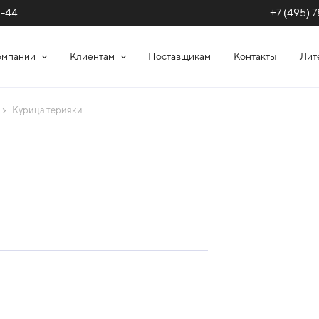
+7 (495) 7
1-44
омпании
Клиентам
Поставщикам
Контакты
Лит
Курица терияки