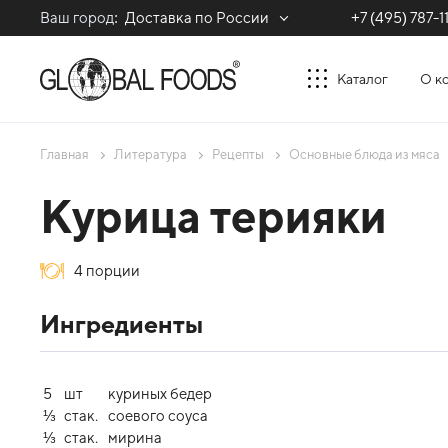
Ваш город:
Доставка по России
+7 (495) 787-1
Каталог
О к
Главная
Литература
Рецепты
Оcновные блюда из мяса
Курица терияки
4 порции
Ингредиенты
5
шт
куриных бедер
⅓
стак.
соевого соуса
⅓
стак.
мирина