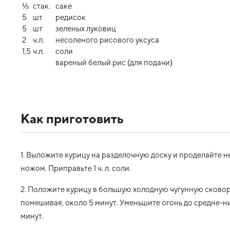
⅓
стак.
саке
5
шт
редисок
5
шт
зеленых луковиц
2
ч.л.
несоленого рисового уксуса
1,5
ч.л.
соли
вареный белый рис (для подачи)
Как приготовить
1. Выложите курицу на разделочную доску и проделайте 
ножом. Приправьте 1 ч. л. соли.
2. Положите курицу в большую холодную чугунную сковоро
помешивая, около 5 минут. Уменьшите огонь до средне-ни
минут.