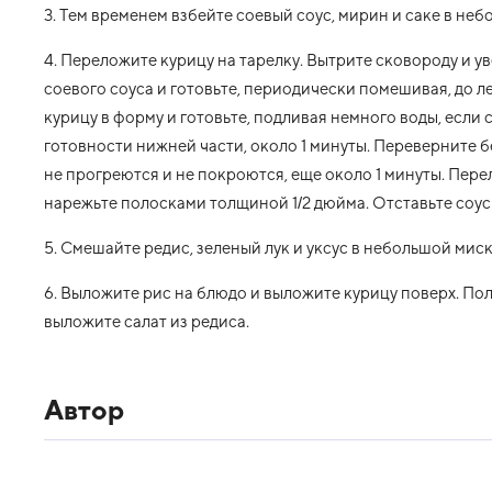
3. Тем временем взбейте соевый соус, мирин и саке в неб
4. Переложите курицу на тарелку. Вытрите сковороду и ув
соевого соуса и готовьте, периодически помешивая, до ле
курицу в форму и готовьте, подливая немного воды, если 
готовности нижней части, около 1 минуты. Переверните б
не прогреются и не покроются, еще около 1 минуты. Пере
нарежьте полосками толщиной 1/2 дюйма. Отставьте соус 
5. Смешайте редис, зеленый лук и уксус в небольшой миске
6. Выложите рис на блюдо и выложите курицу поверх. По
выложите салат из редиса.
Автор