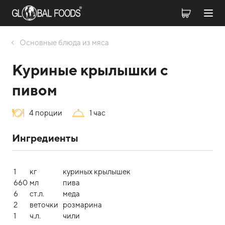
Оcновные блюда из мяса
Куриные крылышки с
пивом
4 порции
1 час
Ингредиенты
1
кг
куриных крылышек
660
мл
пива
6
ст.л.
меда
2
веточки
розмарина
1
ч.л.
чили