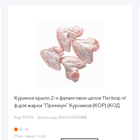
Куриное крыло 2-х фаланговое целое 11кг/кор п/
ф для жарки "Премиум" Курников (КОР) (КОД
99335) (-18°С)444
Код: 99335
Штрих-код: 4610009923888
Мин. заказ
1
кор