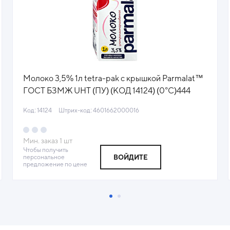
Молоко 3,5% 1л tetra-pak с крышкой Parmalat™
ГОСТ БЗМЖ UHT (ПУ) (КОД 14124) (0°С)444
Код: 14124
Штрих-код: 4601662000016
Мин. заказ
1
шт
Чтобы получить
персональное
ВОЙДИТЕ
предложение по цене