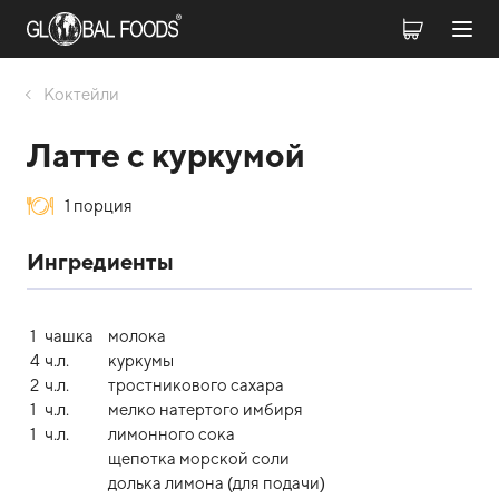
Коктейли
Латте с куркумой
1 порция
Ингредиенты
1
чашка
молока
4
ч.л.
куркумы
2
ч.л.
тростникового сахара
1
ч.л.
мелко натертого имбиря
1
ч.л.
лимонного сока
щепотка морской соли
долька лимона (для подачи)