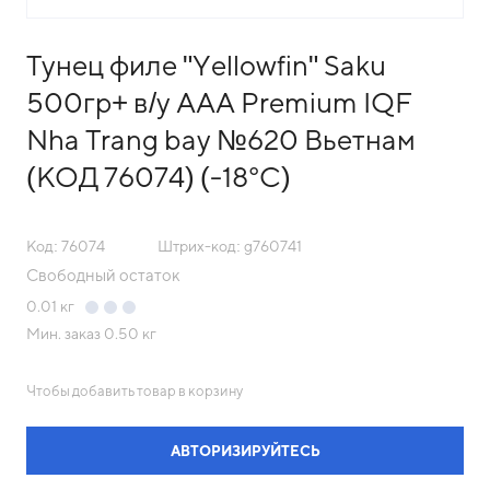
Тунец филе "Yellowfin" Saku
500гр+ в/у AAA Premium IQF
Nha Trang bay №620 Вьетнам
(КОД 76074) (-18°С)
Код: 76074
Штрих-код: g760741
Свободный остаток
0.01
кг
Мин. заказ
0.50 кг
Чтобы добавить товар в корзину
АВТОРИЗИРУЙТЕСЬ