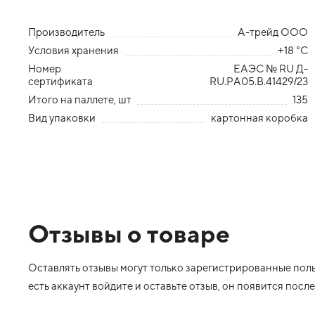
Производитель
А-трейд ООО
Условия хранения
+18 °С
Номер
ЕАЭС № RU Д-
сертификата
RU.PA05.B.41429/23
Итого на паллете, шт
135
Вид упаковки
картонная коробка
Отзывы о товаре
Оставлять отзывы могут только зарегистрированные польз
есть аккаунт войдите и оставьте отзыв, он появится пос