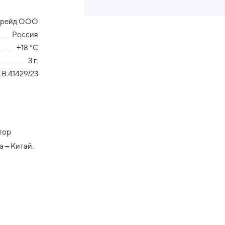
трейд ООО
Россия
+18 °С
3 г.
B.41429/23
тор
 – Китай.