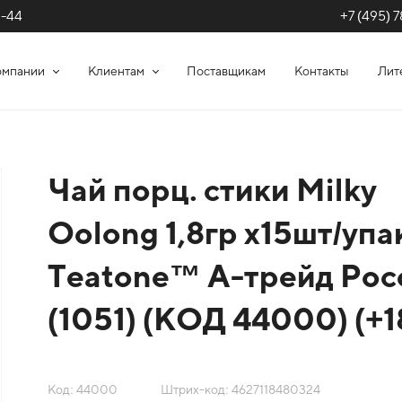
+7 (495) 7
1-44
омпании
Клиентам
Поставщикам
Контакты
Лит
Чай порц. стики Milky
Oolong 1,8гр х15шт/упа
Teatone™ А-трейд Рос
(1051) (КОД 44000) (+1
Код: 44000
Штрих-код: 4627118480324