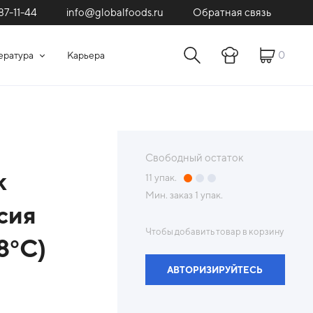
87-11-44
Обратная связь
info@globalfoods.ru
0
ература
Карьера
Свободный остаток
к
11
упак.
Мин. заказ
1 упак.
сия
Чтобы добавить товар в корзину
8°С)
АВТОРИЗИРУЙТЕСЬ