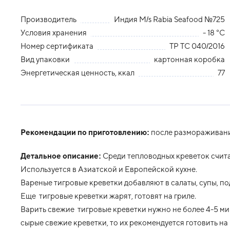
Производитель
Индия M/s Rabia Seafood №725
Условия хранения
- 18 °С
Номер сертификата
ТР ТС 040/2016
Вид упаковки
картонная коробка
Энергетическая ценность, ккал
77
Рекомендации по приготовлению:
после размораживани
Детальное описание:
Среди тепловодных креветок счита
Используется в Азиатской и Европейской кухне.
Вареные тигровые креветки добавляют в салаты, супы, п
Еще тигровые креветки жарят, готовят на гриле.
Варить свежие тигровые креветки нужно не более 4-5 мин
сырые свежие креветки, то их рекомендуется готовить на