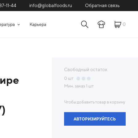
87-11-44
Обратная связь
info@globalfoods.ru
0
ература
Карьера
Свободный остаток
цире
0
шт
Мин. заказ
1 шт
Чтобы добавить товар в корзину
)
АВТОРИЗИРУЙТЕСЬ