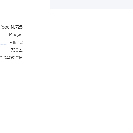
afood №725
Индия
- 18 °С
730 д.
С 040/2016