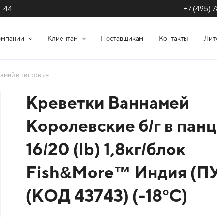
+7 (495) 7
1-44
омпании
Клиентам
Поставщикам
Контакты
Лит
амей и тигровые
Креветки Ваннамей
Королевские б/г в пан
16/20 (lb) 1,8кг/блок
Fish&More™ Индия (ПУ
(КОД 43743) (-18°С)