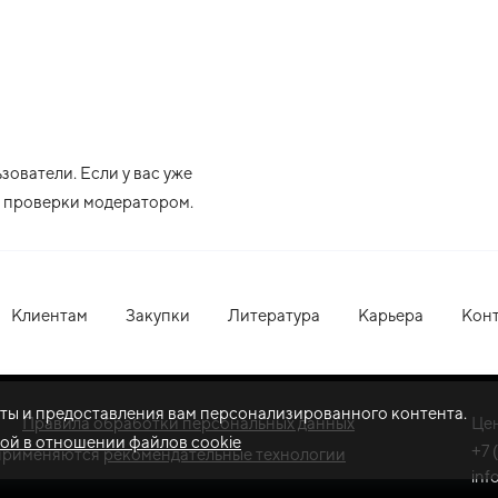
ователи. Если у вас уже
ле проверки модератором.
Клиентам
Закупки
Литература
Карьера
Кон
оты и предоставления вам персонализированного контента.
Правила обработки персональных данных
Це
ой в отношении файлов cookie
+7 
применяются
рекомендательные технологии
inf