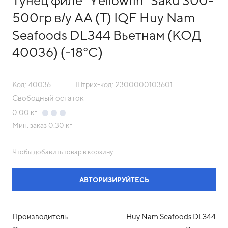
Тунец филе "Yellowfin" Saku 300-
500гр в/у AA (Т) IQF Huy Nam
Seafoods DL344 Вьетнам (КОД
40036) (-18°С)
Код: 40036
Штрих-код: 2300000103601
Свободный остаток
0.00
кг
Мин. заказ
0.30 кг
Чтобы добавить товар в корзину
АВТОРИЗИРУЙТЕСЬ
Производитель
Huy Nam Seafoods DL344