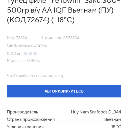
Тунец филе "Yellowfin" Saku 300-
500гр в/у AA IQF Вьетнам (ПУ)
(КОД 72674) (-18°С)
Код: 72674
Штрих-код: 2572674
Свободный остаток
0.00
кг
Мин. заказ
0.30 кг
Чтобы добавить товар в корзину
АВТОРИЗИРУЙТЕСЬ
Производитель
Huy Nam Seafoods DL344
Страна происхождения
Вьетнам
Условия хранения
- 18 °С