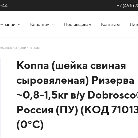
+7 (495) 7
1-44
омпании
Клиентам
Поставщикам
Контакты
Лит
льянские деликатесы
Коппа (шейка свиная
сыровяленая) Ризерва
~0,8-1,5кг в/у Dobrosc
Россия (ПУ) (КОД 71013
(0°С)