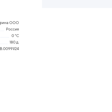
рина ООО
Россия
0 °С
180 д.
В.00991/24