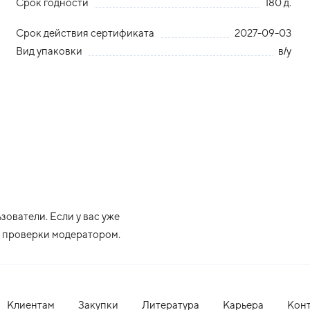
Срок годности
180 д.
Срок действия сертификата
2027-09-03
Вид упаковки
в/у
ователи. Если у вас уже
ле проверки модератором.
Клиентам
Закупки
Литература
Карьера
Кон