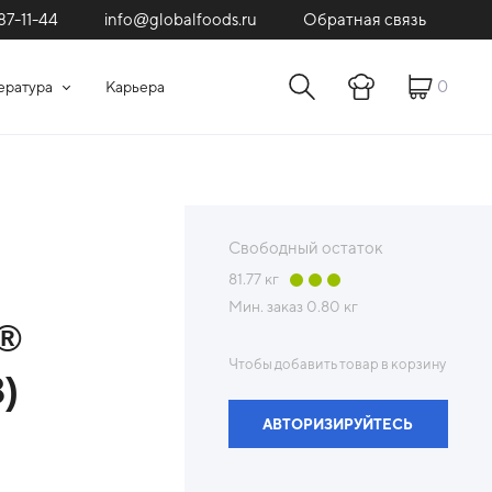
87-11-44
Обратная связь
info@globalfoods.ru
0
ература
Карьера
Свободный остаток
81.77
кг
Мин. заказ
0.80 кг
o®
Чтобы добавить товар в корзину
)
АВТОРИЗИРУЙТЕСЬ