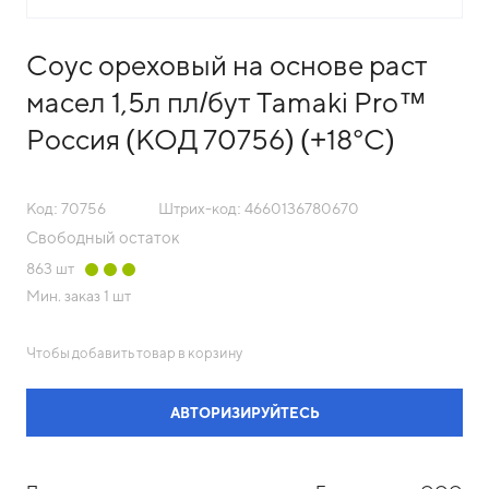
Соус ореховый на основе раст
масел 1,5л пл/бут Tamaki Pro™
Россия (КОД 70756) (+18°С)
Код: 70756
Штрих-код: 4660136780670
Свободный остаток
863
шт
Мин. заказ
1 шт
Чтобы добавить товар в корзину
АВТОРИЗИРУЙТЕСЬ