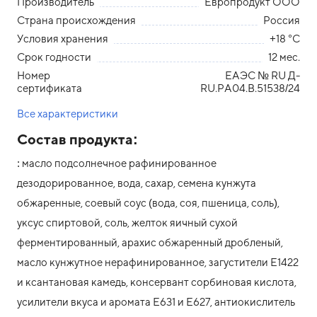
Производитель
Европродукт ООО
Страна происхождения
Россия
Условия хранения
+18 °С
Срок годности
12 мес.
Номер
ЕАЭС № RU Д-
сертификата
RU.РА04.В.51538/24
Все характеристики
Состав продукта:
: масло подсолнечное рафинированное
дезодорированное, вода, сахар, семена кунжута
обжаренные, соевый соус (вода, соя, пшеница, соль),
уксус спиртовой, соль, желток яичный сухой
ферментированный, арахис обжаренный дробленый,
масло кунжутное нерафинированное, загустители Е1422
и ксантановая камедь, консервант сорбиновая кислота,
усилители вкуса и аромата Е631 и Е627, антиокислитель