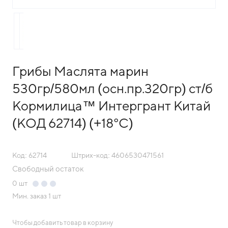
Грибы Маслята марин
530гр/580мл (осн.пр.320гр) ст/б
Кормилица™ Интергрант Китай
(КОД 62714) (+18°С)
Код: 62714
Штрих-код: 4606530471561
Свободный остаток
0
шт
Мин. заказ
1 шт
Чтобы добавить товар в корзину